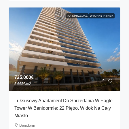
NA SPRZEDAŻ
WTÓRNY RYNEK
725,000€
5,665€
/m2
Luksusowy Apartament Do Sprzedania W Eagle
Tower W Benidormie: 22 Piętro, Widok Na Cały
Miasto
Benidorm