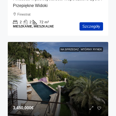
Przepiękne Widoki
Finestrat
2
2
72
m²
Szczegóły
MIESZKANIE, MIESZKALNE
NA SPRZEDAŻ
WTÓRNY RYNEK
3,450,000€