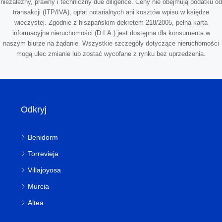
niezależny, prawny i techniczny due diligence. Ceny nie obejmują podatku od
transakcji (ITP/IVA), opłat notarialnych ani kosztów wpisu w księdze
wieczystej. Zgodnie z hiszpańskim dekretem 218/2005, pełna karta
informacyjna nieruchomości (D.I.A.) jest dostępna dla konsumenta w
naszym biurze na żądanie. Wszystkie szczegóły dotyczące nieruchomości
mogą ulec zmianie lub zostać wycofane z rynku bez uprzedzenia.
Odkryj
Benidorm
Torrevieja
Villajoyosa
Murcia
Altea