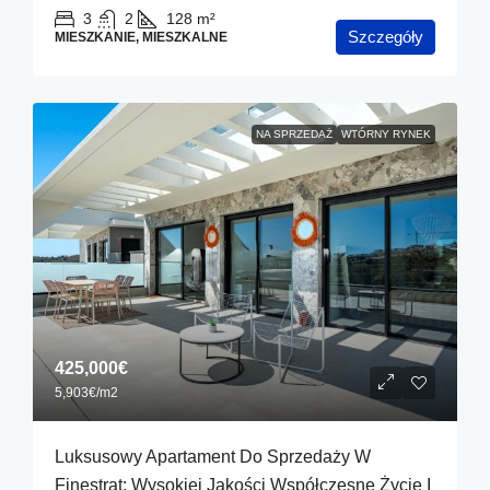
3
2
128
m²
Szczegóły
MIESZKANIE, MIESZKALNE
NA SPRZEDAŻ
WTÓRNY RYNEK
425,000€
5,903€
/m2
Luksusowy Apartament Do Sprzedaży W
Finestrat: Wysokiej Jakości Współczesne Życie I