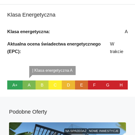
Klasa Energetyczna
Klasa energetyczna:
A
Aktualna ocena świadectwa energetycznego
W
(EPC):
trakcie
| Klasa energetyczna A
A+
A
B
C
D
E
F
G
H
Podobne Oferty
NA SPRZEDAŻ
NOWE INWESTYCJE