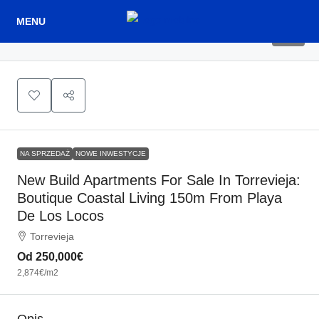
15
NA SPRZEDAŻ
NOWE INWESTYCJE
New Build Apartments For Sale In Torrevieja:
Boutique Coastal Living 150m From Playa
De Los Locos
Torrevieja
Od
250,000€
2,874€
/m2