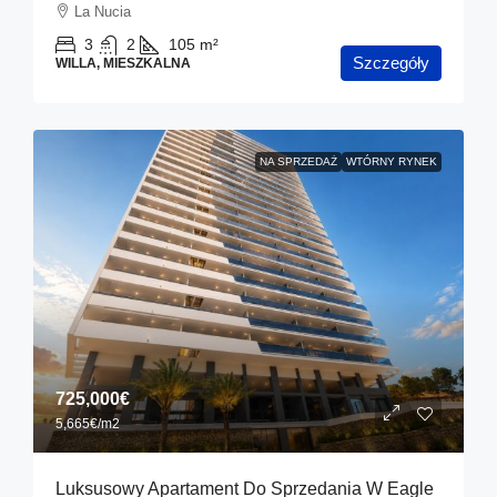
La Nucia
3
2
105
m²
Szczegóły
WILLA, MIESZKALNA
NA SPRZEDAŻ
WTÓRNY RYNEK
725,000€
5,665€
/m2
Luksusowy Apartament Do Sprzedania W Eagle