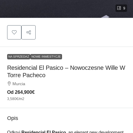
9
NA SPRZEDAŻ
NOWE INWESTYCJE
Residencial El Pasico – Nowoczesne Wille W
Torre Pacheco
Murcia
Od
264,900€
3,580€
/m2
Opis
Odkryj
Residencial El Pasico
, an elegant new development