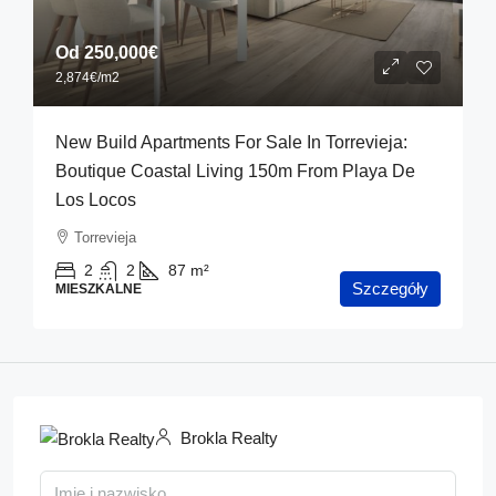
Od
250,000€
2,874€
/m2
New Build Apartments For Sale In Torrevieja:
Boutique Coastal Living 150m From Playa De
Los Locos
Torrevieja
2
2
87
m²
Szczegóły
MIESZKALNE
Brokla Realty