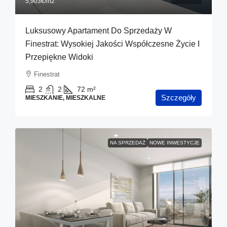
5,903€
/m2
Luksusowy Apartament Do Sprzedaży W
Finestrat: Wysokiej Jakości Współczesne Życie I
Przepiękne Widoki
Finestrat
2
2
72
m²
Szczegóły
MIESZKANIE, MIESZKALNE
NA SPRZEDAŻ
NOWE INWESTYCJE