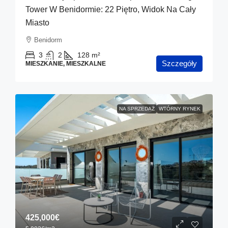
Tower W Benidormie: 22 Piętro, Widok Na Cały
Miasto
Benidorm
3
2
128
m²
Szczegóły
MIESZKANIE, MIESZKALNE
NA SPRZEDAŻ
WTÓRNY RYNEK
425,000€