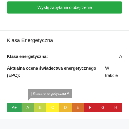
Wyślij zapytanie o obejrzenie
Klasa Energetyczna
Klasa energetyczna:
A
Aktualna ocena świadectwa energetycznego
W
(EPC):
trakcie
| Klasa energetyczna A
A+
A
B
C
D
E
F
G
H