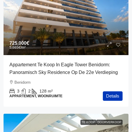
725,000€
5,665€
/m²
Appartement Te Koop In Eagle Tower Benidorm:
Panoramisch Sky Residence Op De 22e Verdieping
Benidorm
3
2
128
m²
Details
APPARTEMENT, WOONRUIMTE
TE KOOP
DOORVERKOOP