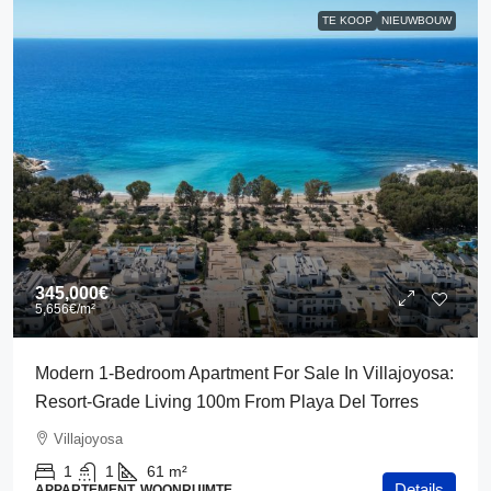
TE KOOP
NIEUWBOUW
345,000€
5,656€
/m²
Modern 1-Bedroom Apartment For Sale In Villajoyosa:
Resort-Grade Living 100m From Playa Del Torres
Villajoyosa
1
1
61
m²
Details
APPARTEMENT, WOONRUIMTE