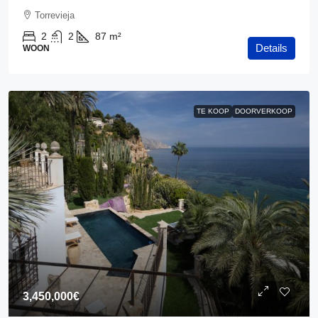
Torrevieja
2
2
87
m²
Details
WOON
TE KOOP
DOORVERKOOP
3,450,000€