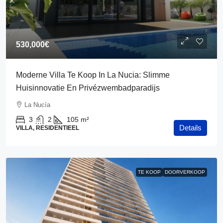
530,000€
Moderne Villa Te Koop In La Nucia: Slimme
Huisinnovatie En Privézwembadparadijs
La Nucía
3
2
105
m²
Details
VILLA, RESIDENTIEEL
TE KOOP
DOORVERKOOP