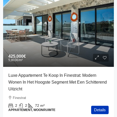
425,000€
5,903€
/m²
Luxe Appartement Te Koop In Finestrat: Modern
Wonen In Het Hoogste Segment Met Een Schitterend
Uitzicht
Finestrat
2
2
72
m²
Details
APPARTEMENT, WOONRUIMTE