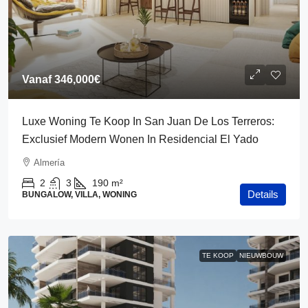
Vanaf
346,000€
Luxe Woning Te Koop In San Juan De Los Terreros:
Exclusief Modern Wonen In Residencial El Yado
Almería
2
3
190
m²
Details
BUNGALOW, VILLA, WONING
TE KOOP
NIEUWBOUW