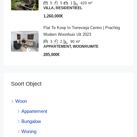
5
5
1
420
m²
VILLA, RESIDENTIEEL
1,260,000€
Flat Te Koop In Torrevieja Centro | Prachtig
Modern Woonhuis Uit 2023
3
2
90
m²
APPARTEMENT, WOONRUIMTE
285,000€
Soort Object
Woon
Appartement
Bungalow
Woning