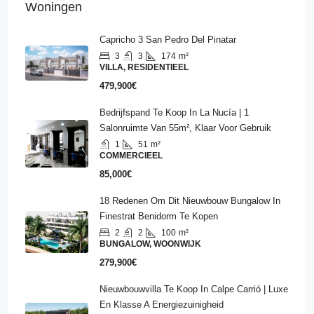
Woningen
Capricho 3 San Pedro Del Pinatar
3
3
174
m²
VILLA, RESIDENTIEEL
479,900€
Bedrijfspand Te Koop In La Nucía | 1
Salonruimte Van 55m², Klaar Voor Gebruik
1
51
m²
COMMERCIEEL
85,000€
18 Redenen Om Dit Nieuwbouw Bungalow In
Finestrat Benidorm Te Kopen
2
2
100
m²
BUNGALOW, WOONWIJK
279,900€
Nieuwbouwvilla Te Koop In Calpe Carrió | Luxe
En Klasse A Energiezuinigheid