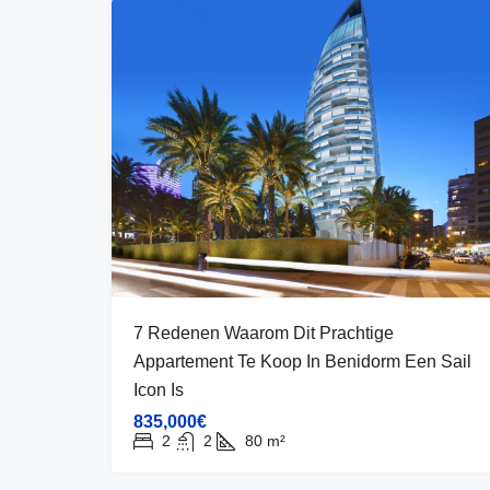
7 Redenen Waarom Dit Prachtige
Appartement Te Koop In Benidorm Een Sail
Icon Is
835,000€
2
2
80
m²