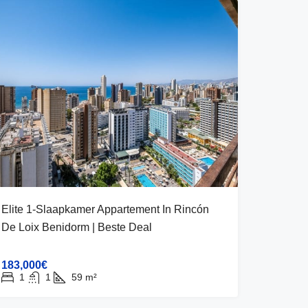
Elite 1-Slaapkamer Appartement In Rincón
De Loix Benidorm | Beste Deal
183,000€
1
1
59
m²