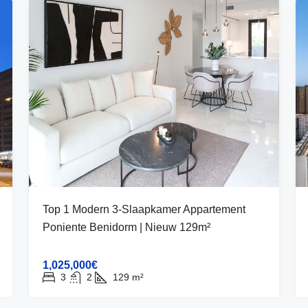
Top 1 Modern 3-Slaapkamer Appartement
Poniente Benidorm | Nieuw 129m²
1,025,000€
3
2
129
m²