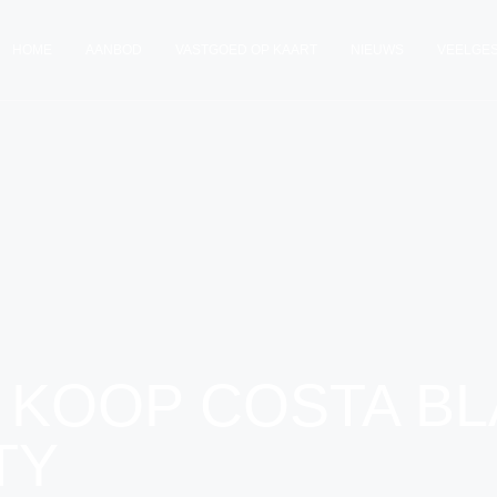
HOME
AANBOD
VASTGOED OP KAART
NIEUWS
VEELGE
 KOOP COSTA BL
TY