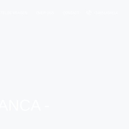
STELDE VRAGEN
OVER ONS
CONTACT
+34651404814
ANCA -