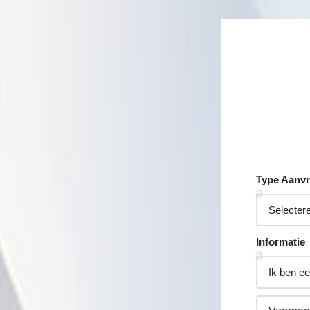
S
MEER DETAILS
Type Aanv
Informatie