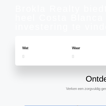
Brokla Realty bied
heel Costa Blanca 
investering te vin
Wat
Waar
Ontde
Verken een zorgvuldig ge