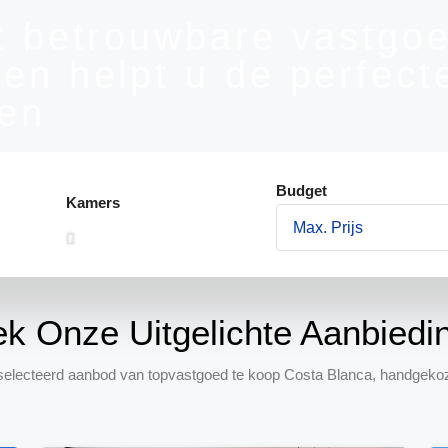
t betrouwbare vastgoe
en helpt u de perfect
den
Budget
Kamers
k Onze Uitgelichte Aanbiedi
selecteerd aanbod van topvastgoed te koop Costa Blanca, handgekoz