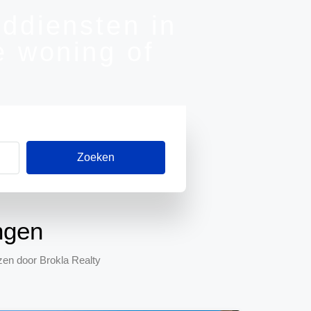
ddiensten in
e woning of
Zoeken
ngen
en door Brokla Realty