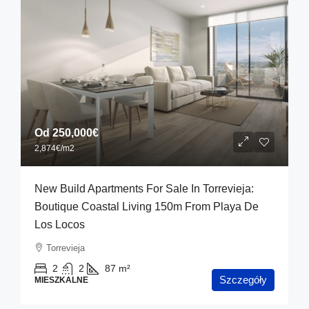
Od
250,000€
2,874€
/m2
New Build Apartments For Sale In Torrevieja:
Boutique Coastal Living 150m From Playa De
Los Locos
Torrevieja
2
2
87
m²
Szczegóły
MIESZKALNE