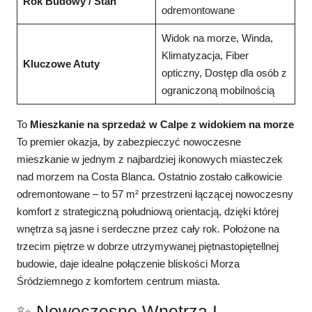
Rok Budowy / Stan
odremontowane
Widok na morze, Winda,
Klimatyzacja, Fiber
Kluczowe Atuty
opticzny, Dostęp dla osób z
ograniczoną mobilnością
To
Mieszkanie na sprzedaż w Calpe z widokiem na morze
To premier okazja, by zabezpieczyć nowoczesne
mieszkanie w jednym z najbardziej ikonowych miasteczek
nad morzem na Costa Blanca. Ostatnio zostało całkowicie
odremontowane – to 57 m² przestrzeni łączącej nowoczesny
komfort z strategiczną południową orientacją, dzięki której
wnętrza są jasne i serdeczne przez cały rok. Położone na
trzecim piętrze w dobrze utrzymywanej piętnastopiętellnej
budowie, daje idealne połączenie bliskości Morza
Śródziemnego z komfortem centrum miasta.
✨ Nowoczesne Wnętrza I