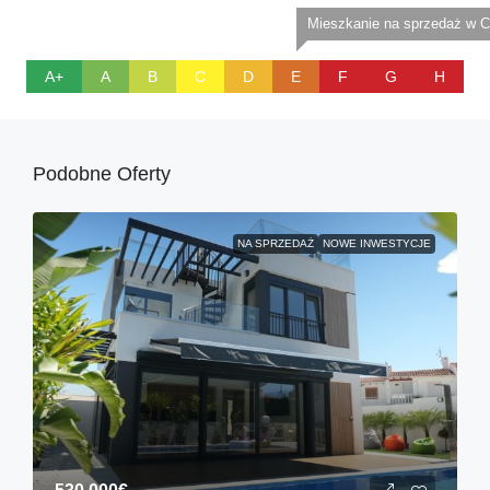
Mieszkanie na sprzedaż w C
A+
A
B
C
D
E
F
G
H
Podobne Oferty
NA SPRZEDAŻ
NOWE INWESTYCJE