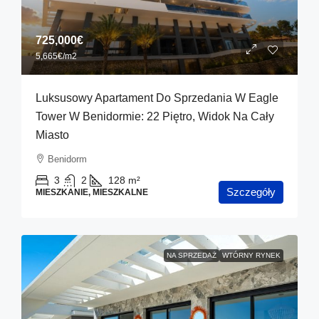
725,000€
5,665€
/m2
Luksusowy Apartament Do Sprzedania W Eagle
Tower W Benidormie: 22 Piętro, Widok Na Cały
Miasto
Benidorm
3
2
128
m²
Szczegóły
MIESZKANIE, MIESZKALNE
NA SPRZEDAŻ
WTÓRNY RYNEK