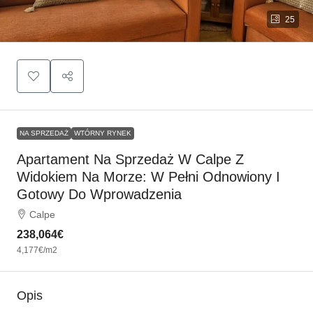
25
NA SPRZEDAŻ
WTÓRNY RYNEK
Apartament Na Sprzedaż W Calpe Z
Widokiem Na Morze: W Pełni Odnowiony I
Gotowy Do Wprowadzenia
Calpe
238,064€
4,177€
/m2
Opis