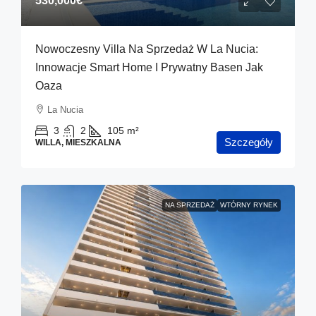
530,000€
Nowoczesny Villa Na Sprzedaż W La Nucia:
Innowacje Smart Home I Prywatny Basen Jak
Oaza
La Nucia
3
2
105
m²
Szczegóły
WILLA, MIESZKALNA
NA SPRZEDAŻ
WTÓRNY RYNEK