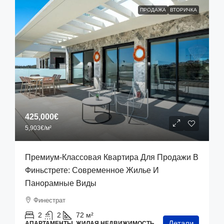
ПРОДАЖА
ВТОРИЧКА
425,000€
5,903€
/м²
Премиум-Классовая Квартира Для Продажи В
Финьстрете: Современное Жилье И
Панорамные Виды
Финестрат
2
2
72
м²
Детали
АПАРТАМЕНТЫ, ЖИЛАЯ НЕДВИЖИМОСТЬ