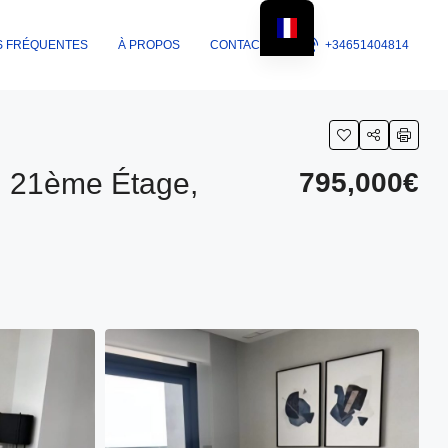
S FRÉQUENTES
À PROPOS
CONTACTS
+34651404814
: 21ème Étage,
795,000€