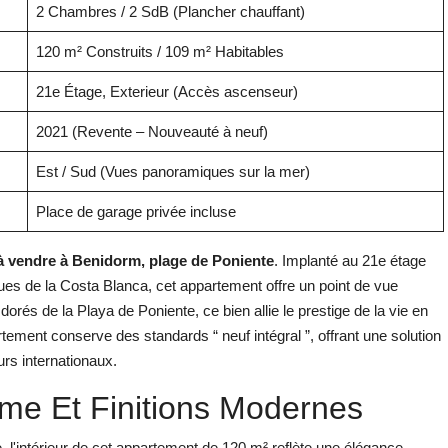
2 Chambres / 2 SdB (Plancher chauffant)
120 m² Construits / 109 m² Habitables
21e Étage, Exterieur (Accès ascenseur)
2021 (Revente – Nouveauté à neuf)
Est / Sud (Vues panoramiques sur la mer)
Place de garage privée incluse
à vendre à Benidorm, plage de Poniente
. Implanté au 21e étage
s de la Costa Blanca, cet appartement offre un point de vue
orés de la Playa de Poniente, ce bien allie le prestige de la vie en
artement conserve des standards “ neuf intégral ”, offrant une solution
rs internationaux.
mme Et Finitions Modernes
l'intérieur de cet appartement de 120 m² reflète une élégance