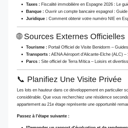
Taxes :
Fiscalité immobilière en Espagne 2026 : Le gu
Banque :
Ouvrir un compte bancaire espagnol : Guide
Juridique :
Comment obtenir votre numéro NIE en Es
🌐 Sources Externes Officielles
Tourisme :
Portail Officiel de Visite Benidorm
– Guides
Transports :
AENA Aéroport d’Alicante-Elche (ALC)
– 
Parcs :
Site officiel de Terra Mítica
– Loisirs et diverti
📞 Planifiez Une Visite Privée
Les lots en hauteur dans ce développement en particulier sont
considérable. Que vous recherchiez une résidence secondai
appartement au 21e étage représente une opportunité rema
Passez à l'étape suivante :
[Demander un rapport d'évaluation et de rendemen