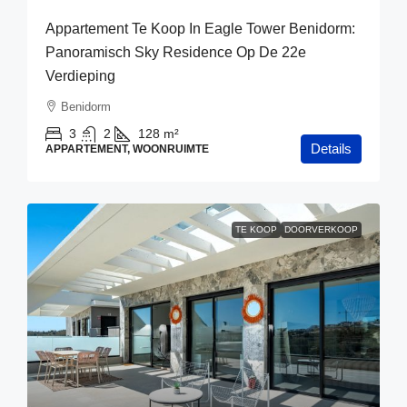
Appartement Te Koop In Eagle Tower Benidorm:
Panoramisch Sky Residence Op De 22e
Verdieping
Benidorm
3
2
128
m²
Details
APPARTEMENT, WOONRUIMTE
TE KOOP
DOORVERKOOP