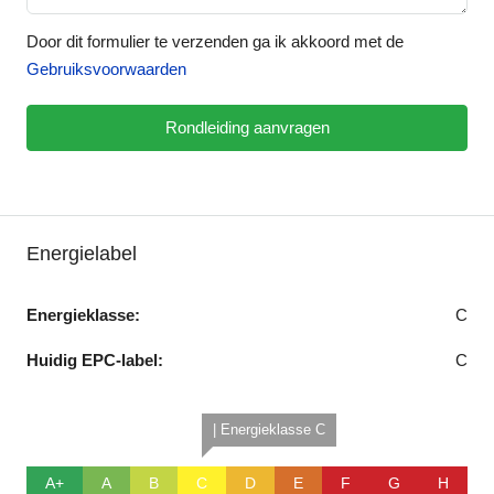
Door dit formulier te verzenden ga ik akkoord met de
Gebruiksvoorwaarden
Rondleiding aanvragen
Energielabel
Energieklasse:
C
Huidig EPC-label:
C
| Energieklasse C
A+
A
B
C
D
E
F
G
H