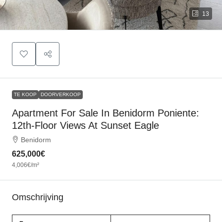
13
TE KOOP
DOORVERKOOP
Apartment For Sale In Benidorm Poniente:
12th-Floor Views At Sunset Eagle
Benidorm
625,000€
4,006€
/m²
Omschrijving