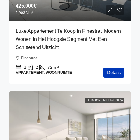
425,000€
5,903€
/m²
Luxe Appartement Te Koop In Finestrat: Modern
Wonen In Het Hoogste Segment Met Een
Schitterend Uitzicht
Finestrat
2
2
72
m²
Details
APPARTEMENT, WOONRUIMTE
TE KOOP
NIEUWBOUW