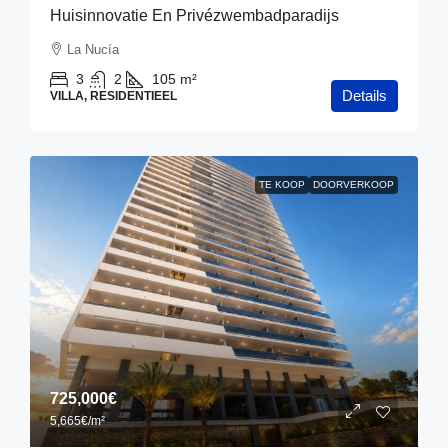
Huisinnovatie En Privézwembadparadijs
La Nucía
3
2
105
m²
Details
VILLA, RESIDENTIEEL
TE KOOP
DOORVERKOOP
725,000€
5,665€
/m²