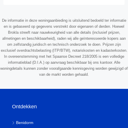
De informatie in deze woningaanbieding is uitsluitend bedoeld ter informatie
en is gebaseerd op gegevens verstrekt door eigenaren of derden. Hoewel
Brokla streeft naar nauwkeurigheid van alle details (inclusief prijzen,
afmetingen en beschikbaarheid), raden wij alle geïnteresseerde kopers aan
om zelfstandig juridisch en technisch onderzoek te doen. Prijzen zijn
exclusief overdrachtsbelasting (ITP/BTW), notariskosten en kadasterkosten.
In overeenstemming met het Spaanse Decreet 218/2005 is een volledige
informatieblad (D.I.A.) op aanvraag beschikbaar bij ons kantoor. Alle
woningdetails kunnen zonder voorafgaande kennisgeving worden gewijzigd of
van de markt worden gehaald.
Ontdekken
Benidorm