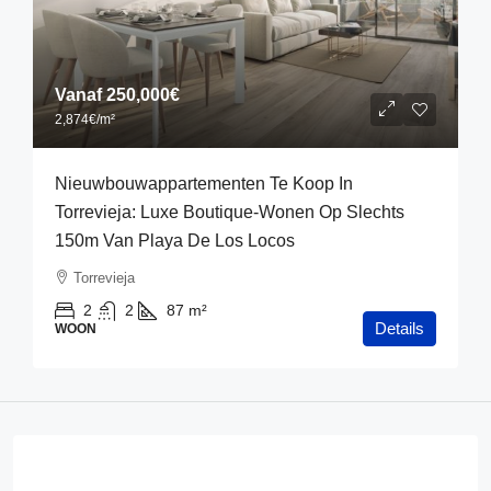
Vanaf
250,000€
2,874€
/m²
Nieuwbouwappartementen Te Koop In
Torrevieja: Luxe Boutique-Wonen Op Slechts
150m Van Playa De Los Locos
Torrevieja
2
2
87
m²
Details
WOON