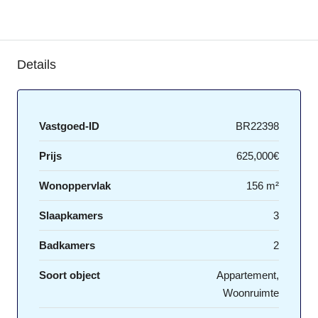
Details
Vastgoed-ID
BR22398
Prijs
625,000€
Wonoppervlak
156 m²
Slaapkamers
3
Badkamers
2
Soort object
Appartement,
Woonruimte