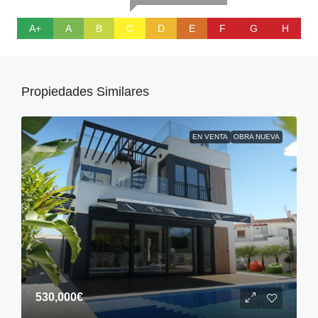
A+
A
B
C
D
E
F
G
H
Propiedades Similares
EN VENTA
OBRA NUEVA
530,000€