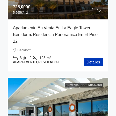
725,000€
5,665€
/m2
Apartamento En Venta En La Eagle Tower
Benidorm: Residencia Panorámica En El Piso
22
Benidorm
3
2
128
m²
Detalles
APARTAMENTO, RESIDENCIAL
EN VENTA
SEGUNDA MANO