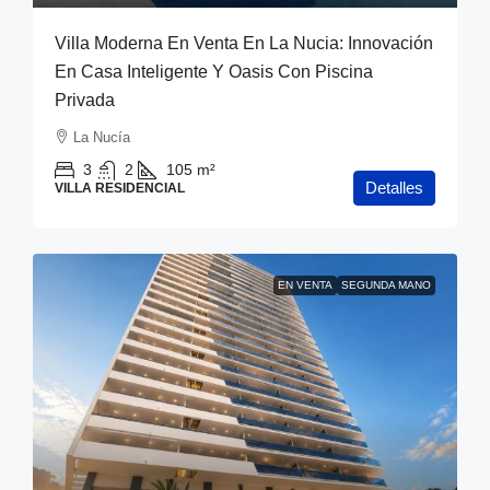
Villa Moderna En Venta En La Nucia: Innovación
En Casa Inteligente Y Oasis Con Piscina
Privada
La Nucía
3
2
105
m²
Detalles
VILLA RESIDENCIAL
EN VENTA
SEGUNDA MANO