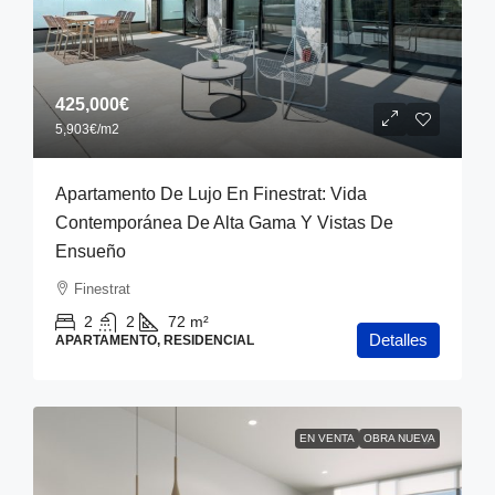
425,000€
5,903€
/m2
Apartamento De Lujo En Finestrat: Vida
Contemporánea De Alta Gama Y Vistas De
Ensueño
Finestrat
2
2
72
m²
Detalles
APARTAMENTO, RESIDENCIAL
EN VENTA
OBRA NUEVA