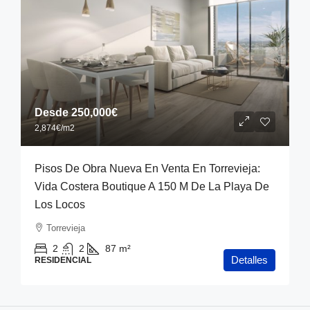
Desde
250,000€
2,874€
/m2
Pisos De Obra Nueva En Venta En Torrevieja:
Vida Costera Boutique A 150 M De La Playa De
Los Locos
Torrevieja
2
2
87
m²
Detalles
RESIDENCIAL