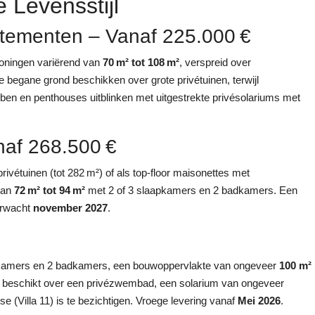
 Levensstijl
tementen – Vanaf 225.000 €
woningen variërend van
70 m² tot 108 m²
, verspreid over
begane grond beschikken over grote privétuinen, terwijl
en en penthouses uitblinken met uitgestrekte privésolariums met
naf 268.500 €
vétuinen (tot 282 m²) of als top‑floor maisonettes met
van
72 m² tot 94 m²
met 2 of 3 slaapkamers en 2 badkamers. Een
erwacht
november 2027
.
laapkamers en 2 badkamers, een bouwoppervlakte van ongeveer
100 m²
lla beschikt over een privézwembad, een solarium van ongeveer
(Villa 11) is te bezichtigen. Vroege levering vanaf
Mei 2026
.