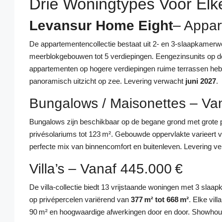
Drie Woningtypes Voor Elke
Levansur Home Eight
– Appar
De appartementencollectie bestaat uit 2‑ en 3‑slaapkamer
meerblokgebouwen tot 5 verdiepingen. Eengezinsunits op de 
appartementen op hogere verdiepingen ruime terrassen hebb
panoramisch uitzicht op zee. Levering verwacht
juni 2027
.
Bungalows / Maisonettes – Va
Bungalows zijn beschikbaar op de begane grond met grote pri
privésolariums tot 123 m². Gebouwde oppervlakte varieert 
perfecte mix van binnencomfort en buitenleven. Levering v
Villa’s – Vanaf 445.000 €
De villa‑collectie biedt 13 vrijstaande woningen met 3 s
op privépercelen variërend van
377 m² tot 668 m²
. Elke vi
90 m² en hoogwaardige afwerkingen door en door. Showhouse 