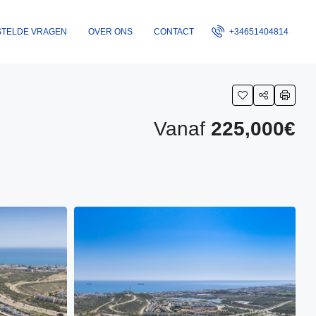
STELDE VRAGEN
OVER ONS
CONTACT
+34651404814
Vanaf
225,000€