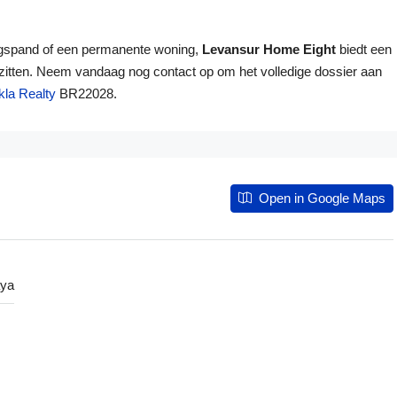
ingspand of een permanente woning,
Levansur Home Eight
biedt een
ezitten. Neem vandaag nog contact op om het volledige dossier aan
kla Realty
BR22028.
Open in Google Maps
aya