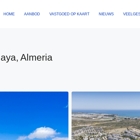
HOME
AANBOD
VASTGOED OP KAART
NIEUWS
VEELGE
aya, Almeria