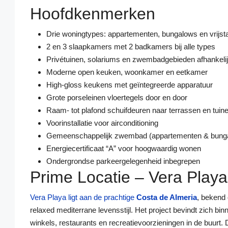
Hoofdkenmerken
Drie woningtypes: appartementen, bungalows en vrijsta
2 en 3 slaapkamers met 2 badkamers bij alle types
Privétuinen, solariums en zwembadgebieden afhankelijk
Moderne open keuken, woonkamer en eetkamer
High‑gloss keukens met geïntegreerde apparatuur
Grote porseleinen vloertegels door en door
Raam- tot plafond schuifdeuren naar terrassen en tuin
Voorinstallatie voor airconditioning
Gemeenschappelijk zwembad (appartementen & bung
Energiecertificaat “A” voor hoogwaardig wonen
Ondergrondse parkeergelegenheid inbegrepen
Prime Locatie – Vera Playa
Vera Playa ligt aan de prachtige
Costa de Almeria
, bekend 
relaxed mediterrane levensstijl. Het project bevindt zich bi
winkels, restaurants en recreatievoorzieningen in de buurt.