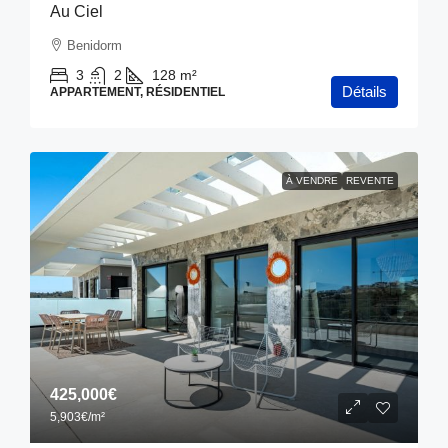
Au Ciel
Benidorm
3
2
128
m²
Détails
APPARTEMENT, RÉSIDENTIEL
À VENDRE
REVENTE
425,000€
5,903€
/m²