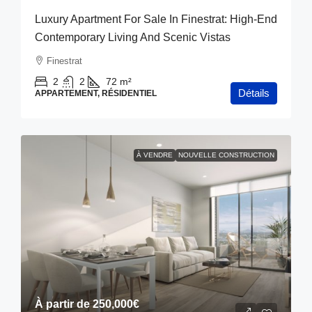
Luxury Apartment For Sale In Finestrat: High-End
Contemporary Living And Scenic Vistas
Finestrat
2
2
72
m²
Détails
APPARTEMENT, RÉSIDENTIEL
À VENDRE
NOUVELLE CONSTRUCTION
À partir de
250,000€