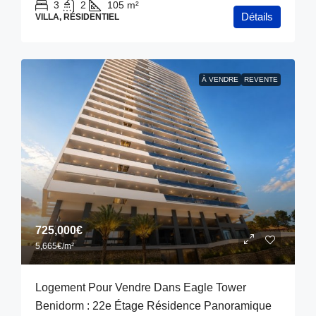
3
2
105
m²
Détails
VILLA, RÉSIDENTIEL
À VENDRE
REVENTE
725,000€
5,665€
/m²
Logement Pour Vendre Dans Eagle Tower
Benidorm : 22e Étage Résidence Panoramique