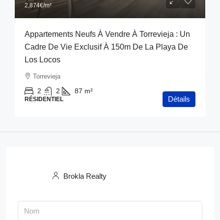
2,874€
/m²
Appartements Neufs À Vendre À Torrevieja : Un
Cadre De Vie Exclusif À 150m De La Playa De
Los Locos
Torrevieja
2
2
87
m²
Détails
RÉSIDENTIEL
Brokla Realty