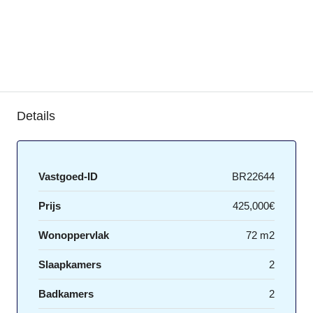
Details
Vastgoed-ID
BR22644
Prijs
425,000€
Wonoppervlak
72 m2
Slaapkamers
2
Badkamers
2