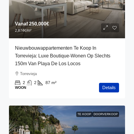
Vanaf
250,000€
2,874€
/m²
Nieuwbouwappartementen Te Koop In
Torrevieja: Luxe Boutique-Wonen Op Slechts
150m Van Playa De Los Locos
Torrevieja
2
2
87
m²
Details
WOON
TE KOOP
DOORVERKOOP