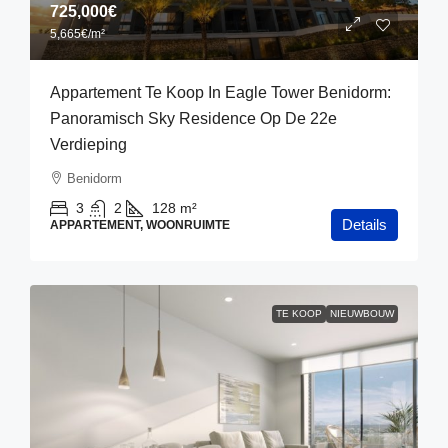
725,000€
5,665€
/m²
Appartement Te Koop In Eagle Tower Benidorm:
Panoramisch Sky Residence Op De 22e
Verdieping
Benidorm
3
2
128
m²
Details
APPARTEMENT, WOONRUIMTE
TE KOOP
NIEUWBOUW