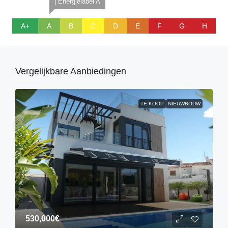
| Energielabel A
A+
A
B
C
D
E
F
G
H
Vergelijkbare Aanbiedingen
TE KOOP
NIEUWBOUW
530,000€