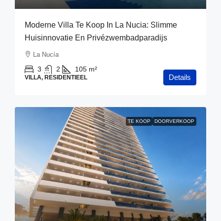
Moderne Villa Te Koop In La Nucia: Slimme
Huisinnovatie En Privézwembadparadijs
La Nucía
3
2
105
m²
Details
VILLA, RESIDENTIEEL
TE KOOP
DOORVERKOOP