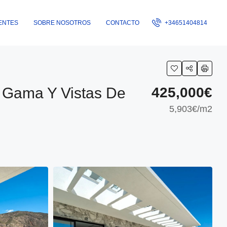
ENTES
SOBRE NOSOTROS
CONTACTO
+34651404814
a Gama Y Vistas De
425,000€
5,903€
/m2