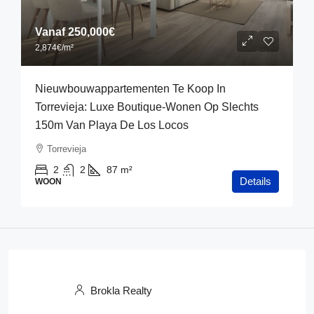
Vanaf
250,000€
2,874€
/m²
Nieuwbouwappartementen Te Koop In
Torrevieja: Luxe Boutique-Wonen Op Slechts
150m Van Playa De Los Locos
Torrevieja
2
2
87
m²
Details
WOON
Brokla Realty