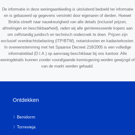
De informatie in deze woningaanbieding is uitsluitend bedoeld ter informatie
en is gebaseerd op gegevens verstrekt door eigenaren of derden. Hoewel
Brokla streeft naar nauwkeurigheid van alle details (inclusief prijzen,
afmetingen en beschikbaarheid), raden wij alle geïnteresseerde kopers aan
om zelfstandig juridisch en technisch onderzoek te doen. Prijzen zijn
exclusief overdrachtsbelasting (ITP/BTW), notariskosten en kadasterkosten.
In overeenstemming met het Spaanse Decreet 218/2005 is een volledige
informatieblad (D.I.A.) op aanvraag beschikbaar bij ons kantoor. Alle
woningdetails kunnen zonder voorafgaande kennisgeving worden gewijzigd of
van de markt worden gehaald.
Ontdekken
Benidorm
Torrevieja