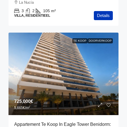
La Nucía
3
2
105
m²
Details
VILLA, RESIDENTIEEL
TE KOOP
DOORVERKOOP
725,000€
5,665€
/m²
Appartement Te Koop In Eagle Tower Benidorm: