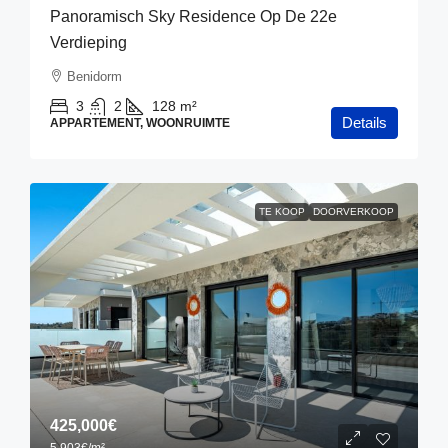
Panoramisch Sky Residence Op De 22e
Verdieping
Benidorm
3
2
128
m²
Details
APPARTEMENT, WOONRUIMTE
TE KOOP
DOORVERKOOP
425,000€
5,903€
/m²