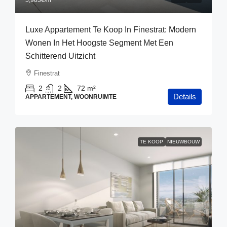
Luxe Appartement Te Koop In Finestrat: Modern
Wonen In Het Hoogste Segment Met Een
Schitterend Uitzicht
Finestrat
2
2
72
m²
Details
APPARTEMENT, WOONRUIMTE
TE KOOP
NIEUWBOUW