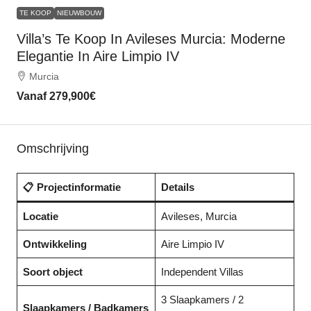
TE KOOP
NIEUWBOUW
Villa’s Te Koop In Avileses Murcia: Moderne
Elegantie In Aire Limpio IV
Murcia
Vanaf
279,900€
Omschrijving
📋 Projectinformatie
Details
Locatie
Avileses, Murcia
Ontwikkeling
Aire Limpio IV
Soort object
Independent Villas
3 Slaapkamers / 2
Slaapkamers / Badkamers