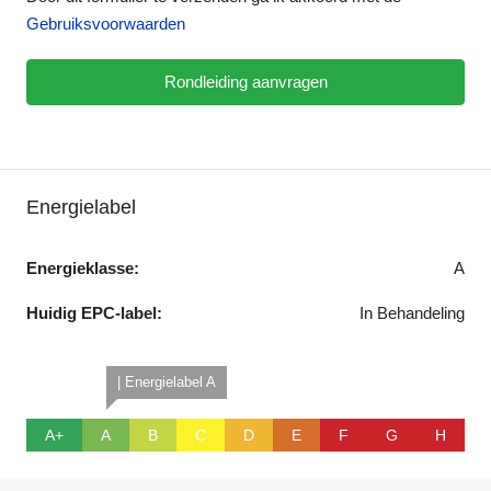
Gebruiksvoorwaarden
Rondleiding aanvragen
Energielabel
Energieklasse:
A
Huidig EPC-label:
In Behandeling
| Energielabel A
A+
A
B
C
D
E
F
G
H