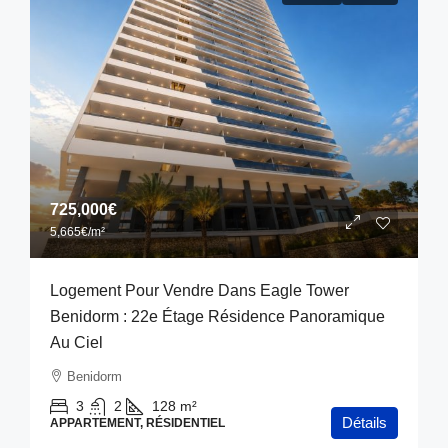
725,000€
5,665€
/m²
Logement Pour Vendre Dans Eagle Tower
Benidorm : 22e Étage Résidence Panoramique
Au Ciel
Benidorm
3
2
128
m²
Détails
APPARTEMENT, RÉSIDENTIEL