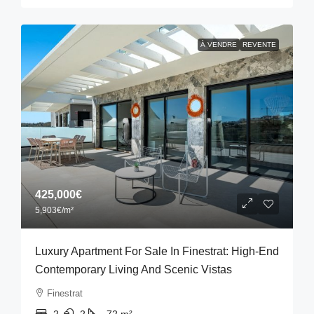
À VENDRE
REVENTE
425,000€
5,903€
/m²
Luxury Apartment For Sale In Finestrat: High-End
Contemporary Living And Scenic Vistas
Finestrat
2
2
72
m²