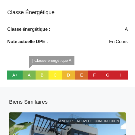
Classe Énergétique
Classe énergétique :
A
Note actuelle DPE :
En Cours
| Classe énergétique A
A+
A
B
C
D
E
F
G
H
Biens Similaires
À VENDRE
NOUVELLE CONSTRUCTION