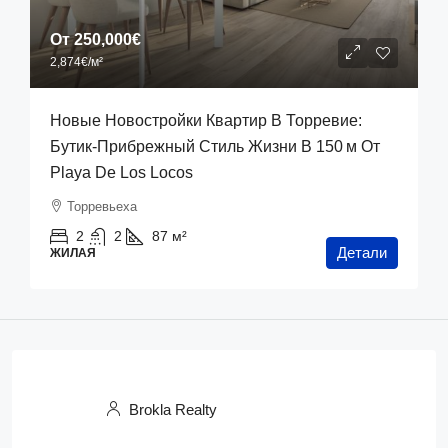
От
250,000€
2,874€
/м²
Новые Новостройки Квартир В Торревие:
Бутик‑прибрежный Стиль Жизни В 150 М От
Playa De Los Locos
Торревьеха
2
2
87
м²
Детали
ЖИЛАЯ
Brokla Realty