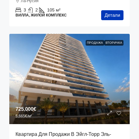
Ла-Нусия
3
2
105
м²
Детали
ВИЛЛА, ЖИЛОЙ КОМПЛЕКС
ПРОДАЖА
ВТОРИЧКА
725,000€
5,665€
/м²
Квартира Для Продажи В Эйгл-Торр Эль-