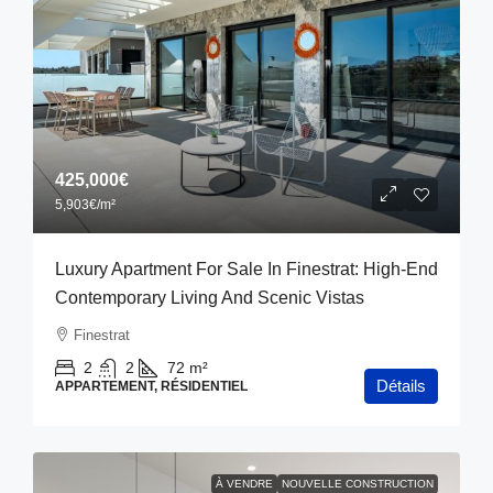
425,000€
5,903€
/m²
Luxury Apartment For Sale In Finestrat: High-End
Contemporary Living And Scenic Vistas
Finestrat
2
2
72
m²
Détails
APPARTEMENT, RÉSIDENTIEL
À VENDRE
NOUVELLE CONSTRUCTION