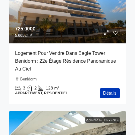
725,000€
5,665€
/m²
Logement Pour Vendre Dans Eagle Tower
Benidorm : 22e Étage Résidence Panoramique
Au Ciel
Benidorm
3
2
128
m²
Détails
APPARTEMENT, RÉSIDENTIEL
À VENDRE
REVENTE