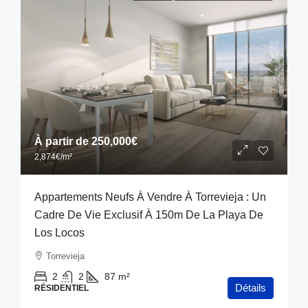
À partir de
250,000€
2,874€
/m²
Appartements Neufs À Vendre À Torrevieja : Un
Cadre De Vie Exclusif À 150m De La Playa De
Los Locos
Torrevieja
2
2
87
m²
Détails
RÉSIDENTIEL