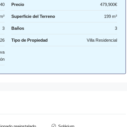
40
Precio
479,900€
 m²
Superficie del Terreno
199 m²
3
Baños
3
26
Tipo de Propiedad
Villa Residencial
eva
ión
ionado preinstalado
Solárium