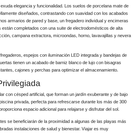
ar exuda elegancia y funcionalidad. Los suelos de porcelana mate de
 bellamente diseñados, contrastando con suavidad con los acabados
nos armarios de pared y base, un fregadero individual y encimeras
s están completados con una suite de electrodomésticos de alta
cción, campana extractora, microondas, horno, lavavajillas y nevera
regaderos, espejos con iluminación LED integrada y bandejas de
puertas tienen un acabado de barniz blanco de lujo con bisagras
stantes, cajones y perchas para optimizar el almacenamiento.
Privilegiada
ar con césped artificial, que forman un jardín exuberante y de bajo
piscina privada, perfecta para refrescarse durante los más de 300
roporciona espacio adicional para relajarse y disfrutar del sol.
ntes se beneficiarán de la proximidad a algunas de las playas más
radas instalaciones de salud y bienestar. Viajar es muy