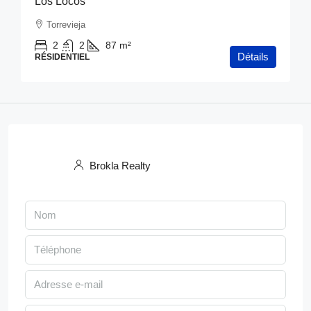
Los Locos
Torrevieja
2
2
87
m²
Détails
RÉSIDENTIEL
Brokla Realty