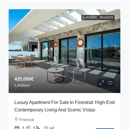
À VENDRE
REVENTE
425,000€
5,903€
/m²
Luxury Apartment For Sale In Finestrat: High-End
Contemporary Living And Scenic Vistas
Finestrat
2
2
72
m²