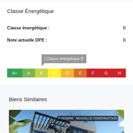
Classe Énergétique
Classe énergétique :
B
Note actuelle DPE :
B
| Classe énergétique B
A+
A
B
C
D
E
F
G
H
Biens Similaires
À VENDRE
NOUVELLE CONSTRUCTION