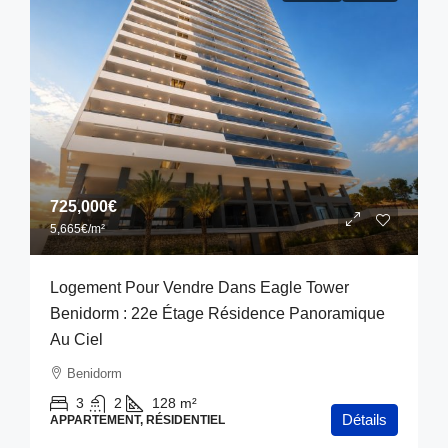
725,000€
5,665€
/m²
Logement Pour Vendre Dans Eagle Tower
Benidorm : 22e Étage Résidence Panoramique
Au Ciel
Benidorm
3
2
128
m²
Détails
APPARTEMENT, RÉSIDENTIEL