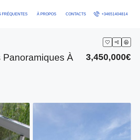
S FRÉQUENTES
À PROPOS
CONTACTS
+34651404814
ues Panoramiques À
3,450,000€