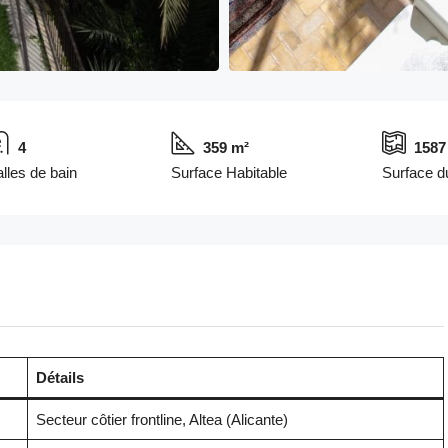
4
359 m²
1587
lles de bain
Surface Habitable
Surface du
Détails
Secteur côtier frontline, Altea (Alicante)