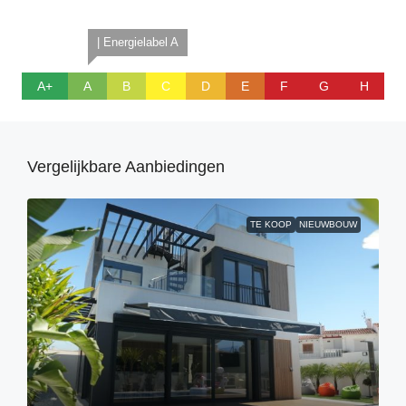
| Energielabel A
A+
A
B
C
D
E
F
G
H
Vergelijkbare Aanbiedingen
TE KOOP
NIEUWBOUW