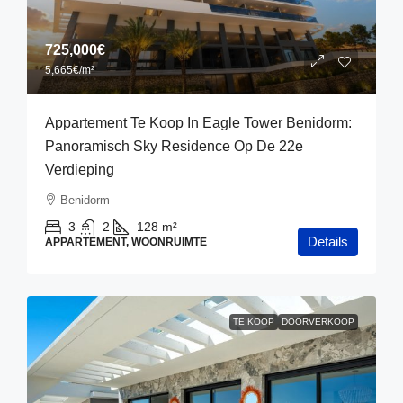
725,000€
5,665€
/m²
Appartement Te Koop In Eagle Tower Benidorm:
Panoramisch Sky Residence Op De 22e
Verdieping
Benidorm
3
2
128
m²
Details
APPARTEMENT, WOONRUIMTE
TE KOOP
DOORVERKOOP