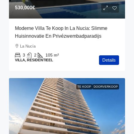
530,000€
Moderne Villa Te Koop In La Nucia: Slimme
Huisinnovatie En Privézwembadparadijs
La Nucía
3
2
105
m²
Details
VILLA, RESIDENTIEEL
TE KOOP
DOORVERKOOP