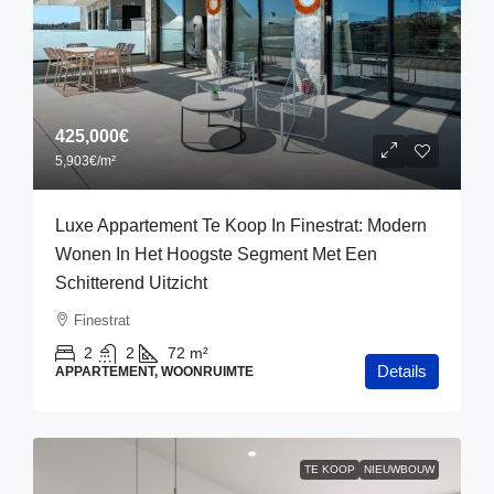
425,000€
5,903€
/m²
Luxe Appartement Te Koop In Finestrat: Modern
Wonen In Het Hoogste Segment Met Een
Schitterend Uitzicht
Finestrat
2
2
72
m²
Details
APPARTEMENT, WOONRUIMTE
TE KOOP
NIEUWBOUW