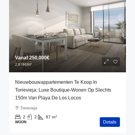
Vanaf
250,000€
2,874€
/m²
Nieuwbouwappartementen Te Koop In
Torrevieja: Luxe Boutique-Wonen Op Slechts
150m Van Playa De Los Locos
Torrevieja
2
2
87
m²
Details
WOON