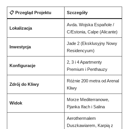
📋 Przegląd Projektu
Szczegóły
Avda. Wojska Españole /
Lokalizacja
C/Estonia, Calpe (Alicante)
Jade 2 (Eksklusyjny Nowy
Inwestycja
Residencyum)
2, 3 i 4 Apartmenty
Konfiguracje
Premium i Penthauzy
Różnie 200 metra od Arenal
Zdrój do Kliwy
Kliwy
Morze Mediterranowe,
Widok
Pjanka Ifach i Salina
Aerothermalem
Duszkawiarem, Karpią z