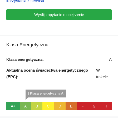
korzystania z serwisu
Wyślij zapytanie o obejrzenie
Klasa Energetyczna
Klasa energetyczna:
A
Aktualna ocena świadectwa energetycznego
W
(EPC):
trakcie
| Klasa energetyczna A
A+
A
B
C
D
E
F
G
H