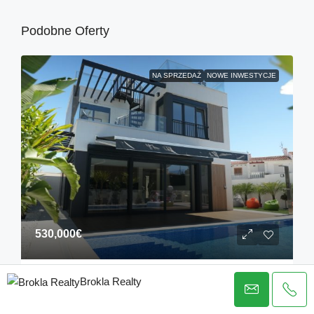
Podobne Oferty
NA SPRZEDAŻ
NOWE INWESTYCJE
530,000€
Brokla Realty
Nowoczesny Villa Na Sprzedaż W La Nucia:
Innowacje Smart Home I Prywatny Basen Jak