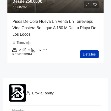
Desde
250,000€
2,874€
/m2
Pisos De Obra Nueva En Venta En Torrevieja:
Vida Costera Boutique A 150 M De La Playa De
Los Locos
Torrevieja
2
2
87
m²
Detalles
RESIDENCIAL
Brokla Realty