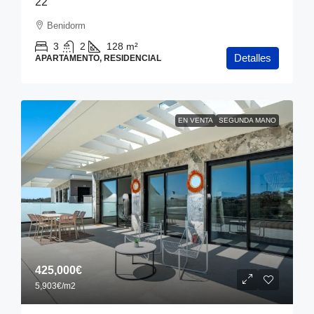
22
Benidorm
3
2
128
m²
Detalles
APARTAMENTO, RESIDENCIAL
EN VENTA
SEGUNDA MANO
425,000€
5,903€
/m2