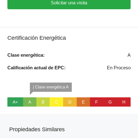
Solicitar una visita
Certificación Energética
Clase energética:
A
Calificación actual de EPC:
En Proceso
| Clase energética A
A+
A
B
C
D
E
F
G
H
Propiedades Similares