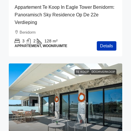
Appartement Te Koop In Eagle Tower Benidorm:
Panoramisch Sky Residence Op De 22e
Verdieping
Benidorm
3
2
128
m²
Details
APPARTEMENT, WOONRUIMTE
TE KOOP
DOORVERKOOP