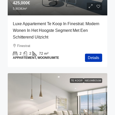
425,000€
5,903€
/m²
Luxe Appartement Te Koop In Finestrat: Modern
Wonen In Het Hoogste Segment Met Een
Schitterend Uitzicht
Finestrat
2
2
72
m²
Details
APPARTEMENT, WOONRUIMTE
TE KOOP
NIEUWBOUW