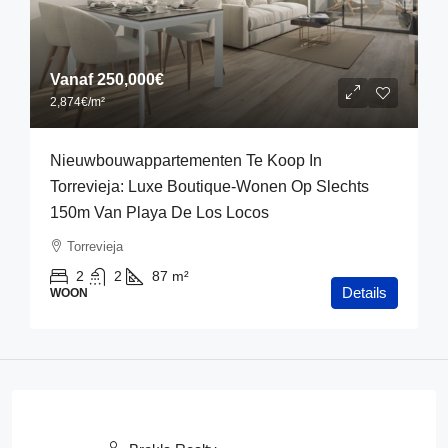
Vanaf
250,000€
2,874€
/m²
Nieuwbouwappartementen Te Koop In
Torrevieja: Luxe Boutique-Wonen Op Slechts
150m Van Playa De Los Locos
Torrevieja
2
2
87
m²
Details
WOON