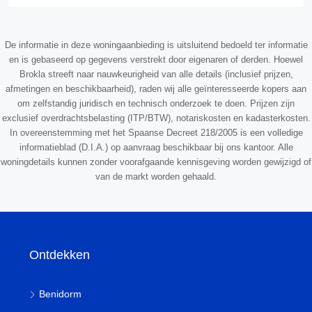
De informatie in deze woningaanbieding is uitsluitend bedoeld ter informatie
en is gebaseerd op gegevens verstrekt door eigenaren of derden. Hoewel
Brokla streeft naar nauwkeurigheid van alle details (inclusief prijzen,
afmetingen en beschikbaarheid), raden wij alle geïnteresseerde kopers aan
om zelfstandig juridisch en technisch onderzoek te doen. Prijzen zijn
exclusief overdrachtsbelasting (ITP/BTW), notariskosten en kadasterkosten.
In overeenstemming met het Spaanse Decreet 218/2005 is een volledige
informatieblad (D.I.A.) op aanvraag beschikbaar bij ons kantoor. Alle
woningdetails kunnen zonder voorafgaande kennisgeving worden gewijzigd of
van de markt worden gehaald.
Ontdekken
Benidorm