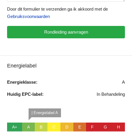
Door dit formulier te verzenden ga ik akkoord met de
Gebruiksvoorwaarden
Rondleiding aanvragen
Energielabel
Energieklasse:
A
Huidig EPC-label:
In Behandeling
| Energielabel A
A+
A
B
C
D
E
F
G
H