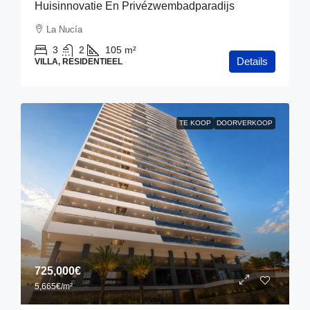
Huisinnovatie En Privézwembadparadijs
La Nucía
3
2
105
m²
Details
VILLA, RESIDENTIEEL
TE KOOP
DOORVERKOOP
725,000€
5,665€
/m²