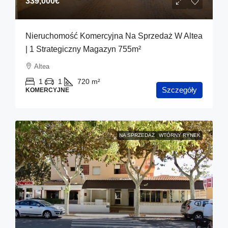
339,000€
Nieruchomość Komercyjna Na Sprzedaż W Altea
| 1 Strategiczny Magazyn 755m²
Altea
1
1
720
m²
Szczegóły
KOMERCYJNE
NA SPRZEDAŻ
WTÓRNY RYNEK