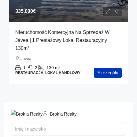
335,000€
Nieruchomość Komercyjna Na Sprzedaż W
Jávea | 1 Prestażowy Lokal Restauracyjny
130m²
Javea
1
2
130
m²
Szczegóły
RESTAURACJA, LOKAL HANDLOWY
Brokla Realty