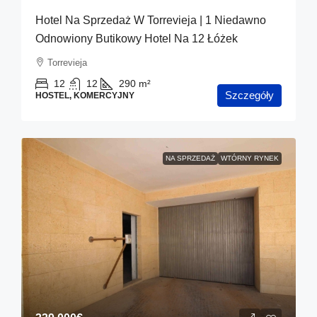
Hotel Na Sprzedaż W Torrevieja | 1 Niedawno
Odnowiony Butikowy Hotel Na 12 Łóżek
Torrevieja
12
12
290
m²
Szczegóły
HOSTEL, KOMERCYJNY
NA SPRZEDAŻ
WTÓRNY RYNEK