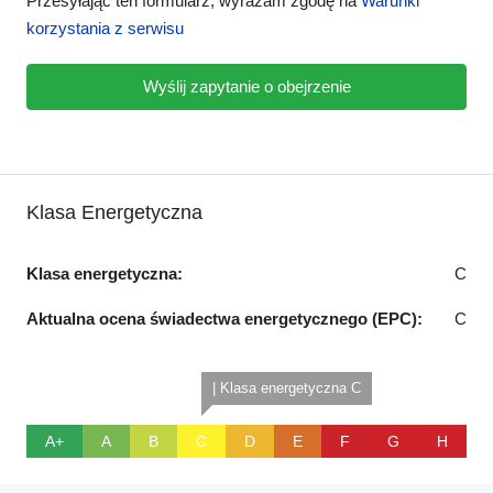
Przesyłając ten formularz, wyrażam zgodę na
Warunki
korzystania z serwisu
Wyślij zapytanie o obejrzenie
Klasa Energetyczna
Klasa energetyczna:
C
Aktualna ocena świadectwa energetycznego (EPC):
C
| Klasa energetyczna C
A+
A
B
C
D
E
F
G
H