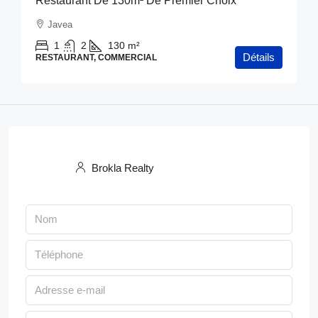
Restaurant De 130m² De Premier Choix
Javea
1
2
130
m²
Détails
RESTAURANT, COMMERCIAL
Brokla Realty