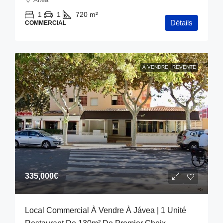
1
1
720
m²
Détails
COMMERCIAL
À VENDRE
REVENTE
335,000€
Local Commercial À Vendre À Jávea | 1 Unité