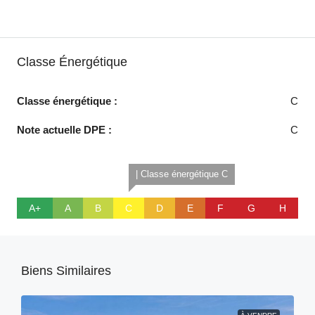
Classe Énergétique
Classe énergétique :
C
Note actuelle DPE :
C
| Classe énergétique C
A+
A
B
C
D
E
F
G
H
Biens Similaires