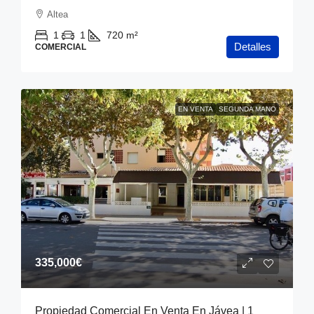
Altea
1
1
720
m²
Detalles
COMERCIAL
EN VENTA
SEGUNDA MANO
335,000€
Propiedad Comercial En Venta En Jávea | 1