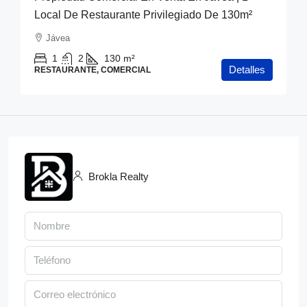
Local De Restaurante Privilegiado De 130m²
Jávea
1
2
130
m²
Detalles
RESTAURANTE, COMERCIAL
Brokla Realty