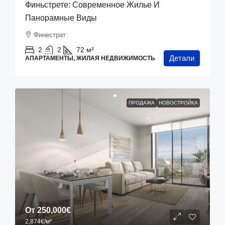
Финьстрете: Современное Жилье И
Панорамные Виды
Финестрат
2
2
72
м²
Детали
АПАРТАМЕНТЫ, ЖИЛАЯ НЕДВИЖИМОСТЬ
ПРОДАЖА
НОВОСТРОЙКА
От
250,000€
2,874€
/м²