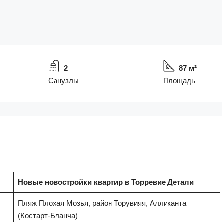
2
87 м²
Санузлы
Площадь
Новые новостройки квартир в Торревие
Детали
Пляж Плохая Мозья, район Торувияя, Алликанта
(Костарт-Бланча)