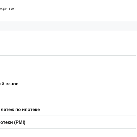
окрытия
й взнос
латёж по ипотеке
отеки (PMI)