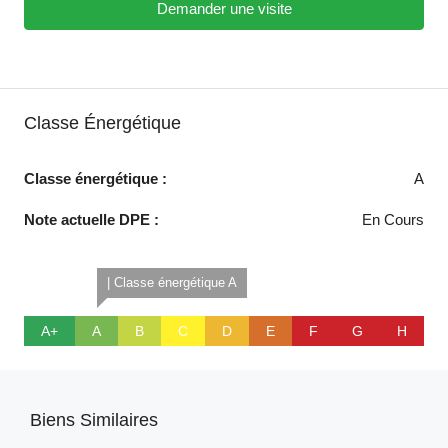
Demander une visite
Classe Énergétique
Classe énergétique :
A
Note actuelle DPE :
En Cours
| Classe énergétique A
A+
A
B
C
D
E
F
G
H
Biens Similaires