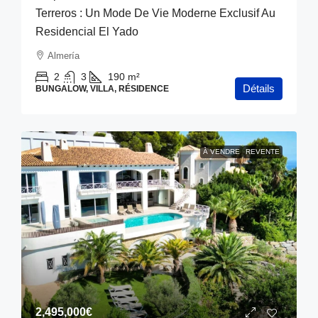
Terreros : Un Mode De Vie Moderne Exclusif Au
Residencial El Yado
Almería
2
3
190
m²
Détails
BUNGALOW, VILLA, RÉSIDENCE
À VENDRE
REVENTE
2,495,000€