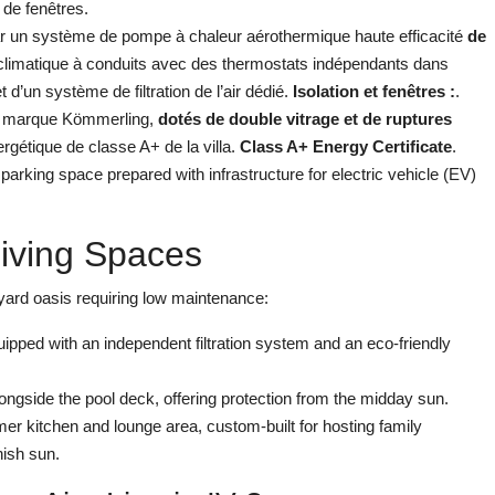
 de fenêtres.
r un système de pompe à chaleur aérothermique haute efficacité
de
e climatique à conduits avec des thermostats indépendants dans
’un système de filtration de l’air dédié.
Isolation et fenêtres :
.
a marque Kömmerling,
dotés de double vitrage et de ruptures
ergétique de classe A+ de la villa.
Class A+ Energy Certificate
.
arking space prepared with infrastructure for electric vehicle (EV)
iving Spaces
yard oasis requiring low maintenance:
pped with an independent filtration system and an eco-friendly
ngside the pool deck, offering protection from the midday sun.
r kitchen and lounge area, custom-built for hosting family
nish sun.