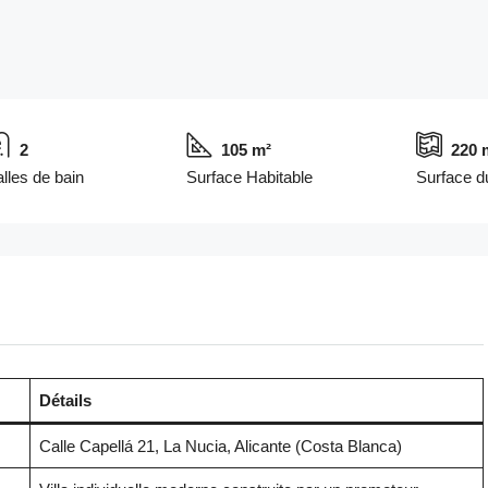
2
105 m²
220 
lles de bain
Surface Habitable
Surface du
Détails
Calle Capellá 21, La Nucia, Alicante (Costa Blanca)