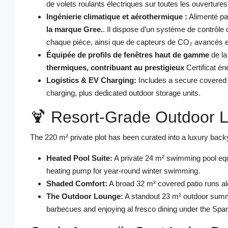
de volets roulants électriques sur toutes les ouvertures
Ingénierie climatique et aérothermique :
Alimenté pa
la marque Gree.
. Il dispose d’un système de contrôl
chaque pièce, ainsi que de capteurs de CO₂ avancés et d
Équipée de profils de fenêtres haut de gamme
de l
thermiques, contribuant au prestigieux
Certificat én
Logistics & EV Charging:
Includes a secure covered p
charging, plus dedicated outdoor storage units.
🍹 Resort-Grade Outdoor L
The 220 m² private plot has been curated into a luxury back
Heated Pool Suite:
A private 24 m² swimming pool equi
heating pump for year-round winter swimming.
Shaded Comfort:
A broad 32 m² covered patio runs alo
The Outdoor Lounge:
A standout 23 m² outdoor summe
barbecues and enjoying al fresco dining under the Spa