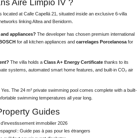
ns Aire Limpio IV ?
is located at Calle Capellá 21, situated inside an exclusive 6-villa
networks linking Altea and Benidorm.
s and appliances?
The developer has chosen premium international
s BOSCH
for all kitchen appliances and
carrelages Porcelanosa
for
ient?
The villa holds a
Class A+ Energy Certificate
thanks to its
ate systems, automated smart home features, and built-in CO₂ air
Yes. The 24 m² private swimming pool comes complete with a built-
omfortable swimming temperatures all year long.
Property Guides
 d’investissement immobilier 2026
spagnol : Guide pas à pas pour les étrangers