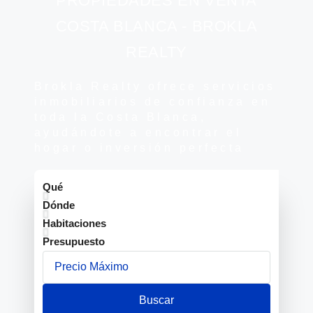
PROPIEDADES EN VENTA
COSTA BLANCA - BROKLA
REALTY
Brokla Realty ofrece servicios
inmobiliarios de confianza en
toda la Costa Blanca,
ayudándote a encontrar el
hogar o inversión perfecta
Qué
Dónde
Habitaciones
Presupuesto
Buscar