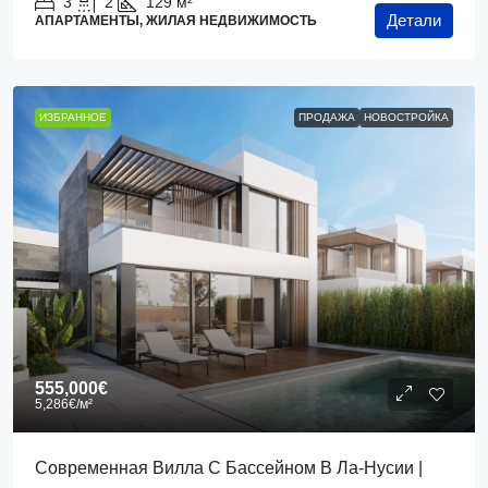
3
2
129
м²
Детали
АПАРТАМЕНТЫ, ЖИЛАЯ НЕДВИЖИМОСТЬ
ИЗБРАННОЕ
ПРОДАЖА
НОВОСТРОЙКА
555,000€
5,286€
/м²
Современная Вилла С Бассейном В Ла-Нусии |