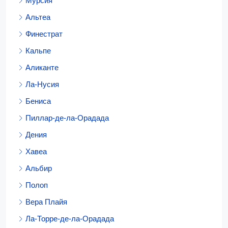
Мурсия
Альтеа
Финестрат
Кальпе
Аликанте
Ла-Нусия
Бениса
Пиллар-де-ла-Орадада
Дения
Хавеа
Альбир
Полоп
Вера Плайя
Ла-Торре-де-ла-Орадада