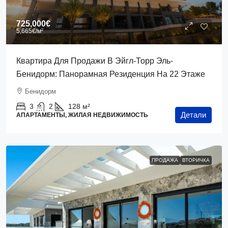
725,000€
5,665€
/м²
Квартира Для Продажи В Эйгл-Торр Эль-
Бенидорм: Панорамная Резиденция На 22 Этаже
Бенидорм
3
2
128
м²
Детали
АПАРТАМЕНТЫ, ЖИЛАЯ НЕДВИЖИМОСТЬ
ПРОДАЖА
ВТОРИЧКА