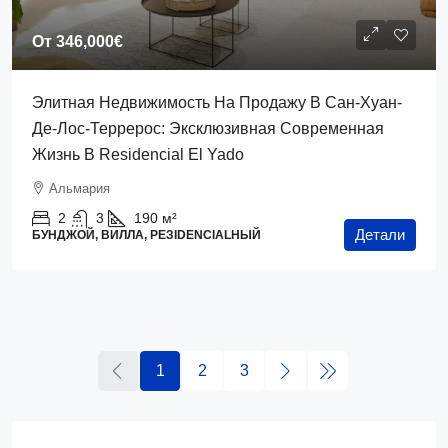
От
346,000€
Элитная Недвижимость На Продажу В Сан-Хуан-
Де-Лос-Террерос: Эксклюзивная Современная
Жизнь В Residencial El Yado
Альмария
2
3
190
м²
Детали
БУНДЖОЙ, ВИЛЛА, РЕЗIDENCIALНЫЙ
1
2
3