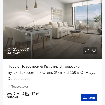
От
250,000€
2,874€
/м²
Новые Новостройки Квартир В Торревие:
Бутик‑прибрежный Стиль Жизни В 150 М От Playa
De Los Locos
Торревьеха
2
2
87
м²
Детали
ЖИЛАЯ