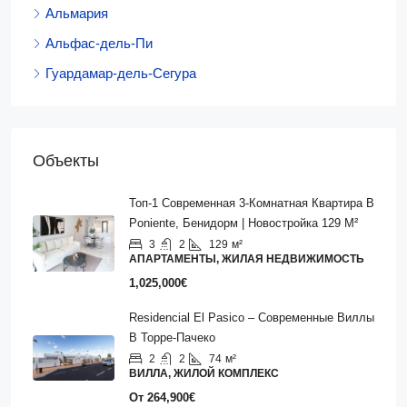
Альмария
Альфас-дель-Пи
Гуардамар-дель-Сегура
Объекты
Топ-1 Современная 3-Комнатная Квартира В
Poniente, Бенидорм | Новостройка 129 М²
3
2
129
м²
АПАРТАМЕНТЫ, ЖИЛАЯ НЕДВИЖИМОСТЬ
1,025,000€
Residencial El Pasico – Современные Виллы
В Торре‑Пачеко
2
2
74
м²
ВИЛЛА, ЖИЛОЙ КОМПЛЕКС
От
264,900€