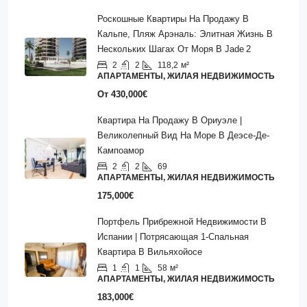
Роскошные Квартиры На Продажу В
Кальпе, Пляж Арэналь: Элитная Жизнь В
Нескольких Шагах От Моря В Jade 2
2
2
118,2
м²
АПАРТАМЕНТЫ, ЖИЛАЯ НЕДВИЖИМОСТЬ
От
430,000€
Квартира На Продажу В Ориуэле |
Великолепный Вид На Море В Деэсе-Де-
Кампоамор
2
2
69
АПАРТАМЕНТЫ, ЖИЛАЯ НЕДВИЖИМОСТЬ
175,000€
Портфель Прибрежной Недвижимости В
Испании | Потрясающая 1-Спальная
Квартира В Вильяхойосе
1
1
58
м²
АПАРТАМЕНТЫ, ЖИЛАЯ НЕДВИЖИМОСТЬ
183,000€