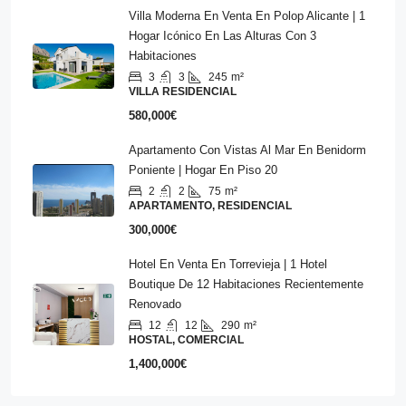
Villa Moderna En Venta En Polop Alicante | 1
Hogar Icónico En Las Alturas Con 3
Habitaciones
3
3
245
m²
VILLA RESIDENCIAL
580,000€
Apartamento Con Vistas Al Mar En Benidorm
Poniente | Hogar En Piso 20
2
2
75
m²
APARTAMENTO, RESIDENCIAL
300,000€
Hotel En Venta En Torrevieja | 1 Hotel
Boutique De 12 Habitaciones Recientemente
Renovado
12
12
290
m²
HOSTAL, COMERCIAL
1,400,000€