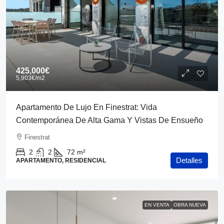
425,000€
5,903€
/m2
Apartamento De Lujo En Finestrat: Vida
Contemporánea De Alta Gama Y Vistas De Ensueño
Finestrat
2
2
72
m²
Detalles
APARTAMENTO, RESIDENCIAL
EN VENTA
OBRA NUEVA