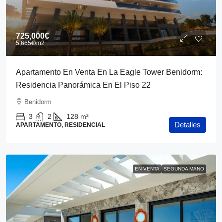
725,000€
5,665€
/m2
Apartamento En Venta En La Eagle Tower Benidorm:
Residencia Panorámica En El Piso 22
Benidorm
3
2
128
m²
Detalles
APARTAMENTO, RESIDENCIAL
EN VENTA
SEGUNDA MANO