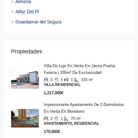
Almería
Alfaz Del Pi
Guardamar del Segura
Propiedades
Villa De Lujo En Venta En Jávea Puerta
Fenicia | 335m² De Exclusividad
3
4
1
335
m²
VILLA RESIDENCIAL
1,217,000€
Impresionante Apartamento De 2 Dormitorios
En Venta En Benidorm
2
1
70
m²
APARTAMENTO, RESIDENCIAL
170,000€