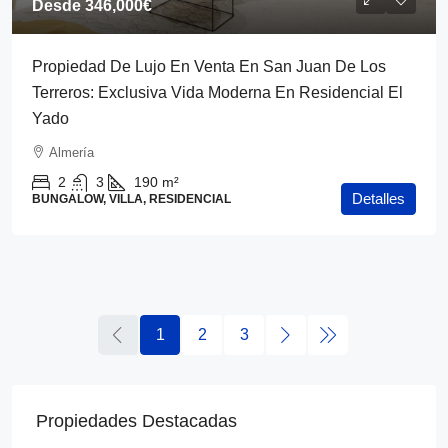
Desde
346,000€
Propiedad De Lujo En Venta En San Juan De Los
Terreros: Exclusiva Vida Moderna En Residencial El
Yado
Almería
2
3
190
m²
Detalles
BUNGALOW, VILLA, RESIDENCIAL
1
2
3
Propiedades Destacadas