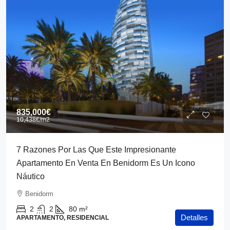
835,000€
10,438€
/m2
7 Razones Por Las Que Este Impresionante
Apartamento En Venta En Benidorm Es Un Icono
Náutico
Benidorm
2
2
80
m²
Detalles
APARTAMENTO, RESIDENCIAL