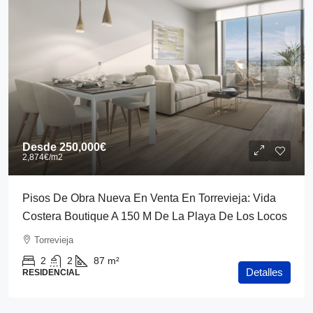
Desde
250,000€
2,874€
/m2
Pisos De Obra Nueva En Venta En Torrevieja: Vida
Costera Boutique A 150 M De La Playa De Los Locos
Torrevieja
2
2
87
m²
Detalles
RESIDENCIAL