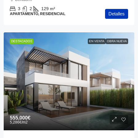
3
2
129
m²
Detalles
APARTAMENTO, RESIDENCIAL
DESTACADOS
EN VENTA
OBRA NUEVA
555,000€
5,286€
/m2