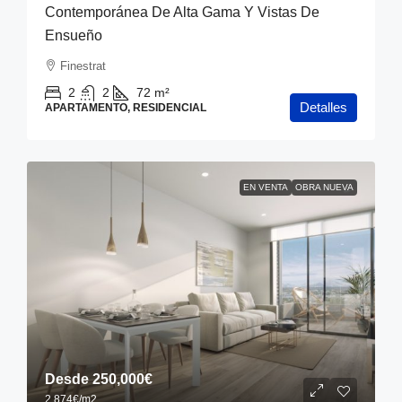
Contemporánea De Alta Gama Y Vistas De
Ensueño
Finestrat
2
2
72
m²
Detalles
APARTAMENTO, RESIDENCIAL
EN VENTA
OBRA NUEVA
Desde
250,000€
2,874€
/m2