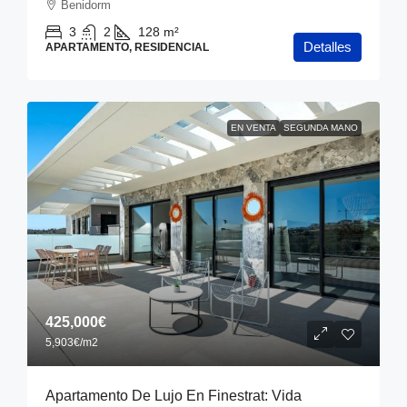
Benidorm
3
2
128
m²
Detalles
APARTAMENTO, RESIDENCIAL
EN VENTA
SEGUNDA MANO
425,000€
5,903€
/m2
Apartamento De Lujo En Finestrat: Vida