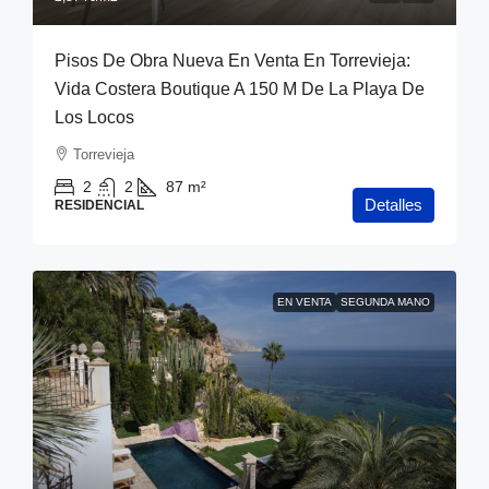
Pisos De Obra Nueva En Venta En Torrevieja:
Vida Costera Boutique A 150 M De La Playa De
Los Locos
Torrevieja
2
2
87
m²
Detalles
RESIDENCIAL
EN VENTA
SEGUNDA MANO