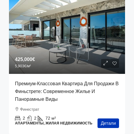
425,000€
5,903€
/м²
Премиум-Классовая Квартира Для Продажи В
Финьстрете: Современное Жилье И
Панорамные Виды
Финестрат
2
2
72
м²
Детали
АПАРТАМЕНТЫ, ЖИЛАЯ НЕДВИЖИМОСТЬ