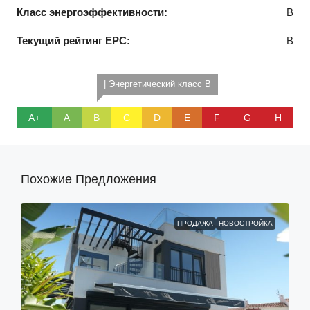
Класс энергоэффективности:
B
Текущий рейтинг EPC:
B
| Энергетический класс B
A+
A
B
C
D
E
F
G
H
Похожие Предложения
ПРОДАЖА
НОВОСТРОЙКА