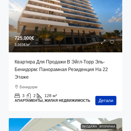
725,000€
5,665€
/м²
Квартира Для Продажи В Эйгл-Торр Эль-
Бенидорм: Панорамная Резиденция На 22
Этаже
Бенидорм
3
2
128
м²
Детали
АПАРТАМЕНТЫ, ЖИЛАЯ НЕДВИЖИМОСТЬ
ПРОДАЖА
ВТОРИЧКА