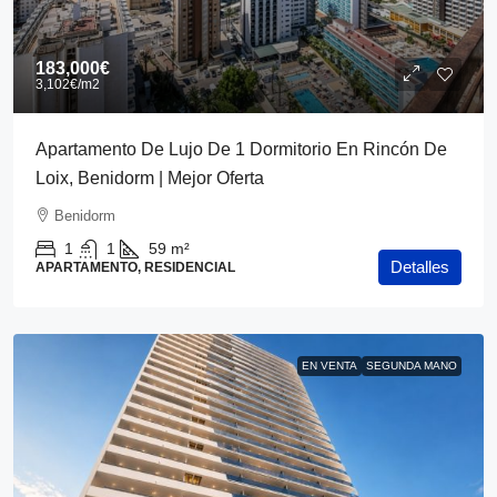
183,000€
3,102€
/m2
Apartamento De Lujo De 1 Dormitorio En Rincón De
Loix, Benidorm | Mejor Oferta
Benidorm
1
1
59
m²
Detalles
APARTAMENTO, RESIDENCIAL
EN VENTA
SEGUNDA MANO