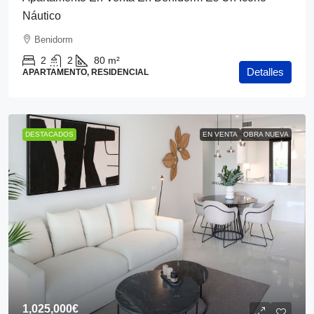
Náutico
Benidorm
2
2
80
m²
Detalles
APARTAMENTO, RESIDENCIAL
DESTACADOS
EN VENTA
OBRA NUEVA
1,025,000€