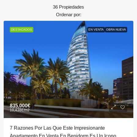
36 Propiedades
Ordenar por:
DESTACADOS
EN VENTA
OBRA NUEVA
835,000€
10,438€
/m2
7 Razones Por Las Que Este Impresionante
Apartamento En Venta En Benidorm Es Un Icono