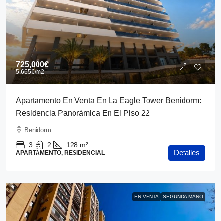
725,000€
5,665€
/m2
Apartamento En Venta En La Eagle Tower Benidorm:
Residencia Panorámica En El Piso 22
Benidorm
3
2
128
m²
Detalles
APARTAMENTO, RESIDENCIAL
EN VENTA
SEGUNDA MANO