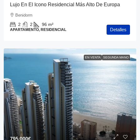
Lujo En El Icono Residencial Más Alto De Europa
Benidorm
2
2
96
m²
Detalles
APARTAMENTO, RESIDENCIAL
EN VENTA
SEGUNDA MANO
795,000€