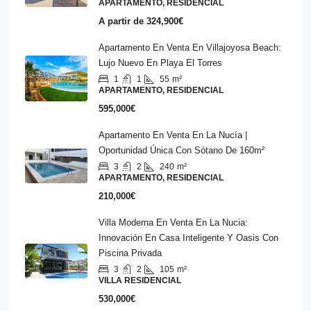
APARTAMENTO, RESIDENCIAL
A partir de
324,900€
Apartamento En Venta En Villajoyosa Beach:
Lujo Nuevo En Playa El Torres
1
1
55
m²
APARTAMENTO, RESIDENCIAL
595,000€
Apartamento En Venta En La Nucía |
Oportunidad Única Con Sótano De 160m²
3
2
240
m²
APARTAMENTO, RESIDENCIAL
210,000€
Villa Moderna En Venta En La Nucia:
Innovación En Casa Inteligente Y Oasis Con
Piscina Privada
3
2
105
m²
VILLA RESIDENCIAL
530,000€