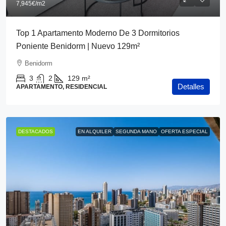
7,945€
/m2
Top 1 Apartamento Moderno De 3 Dormitorios
Poniente Benidorm | Nuevo 129m²
Benidorm
3
2
129
m²
Detalles
APARTAMENTO, RESIDENCIAL
DESTACADOS
EN ALQUILER
SEGUNDA MANO
OFERTA ESPECIAL