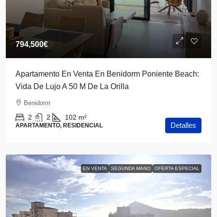
794,500€
Apartamento En Venta En Benidorm Poniente Beach:
Vida De Lujo A 50 M De La Orilla
Benidorm
2
2
102
m²
Detalles
APARTAMENTO, RESIDENCIAL
EN VENTA
SEGUNDA MANO
OFERTA ESPECIAL