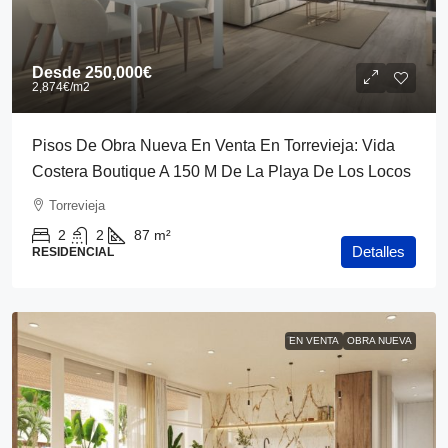
Desde
250,000€
2,874€
/m2
Pisos De Obra Nueva En Venta En Torrevieja: Vida
Costera Boutique A 150 M De La Playa De Los Locos
Torrevieja
2
2
87
m²
Detalles
RESIDENCIAL
EN VENTA
OBRA NUEVA