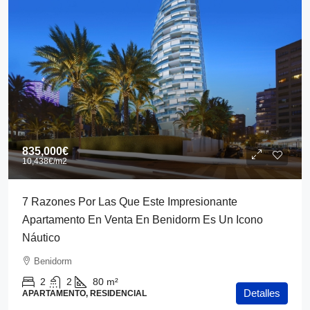
835,000€
10,438€
/m2
7 Razones Por Las Que Este Impresionante
Apartamento En Venta En Benidorm Es Un Icono
Náutico
Benidorm
2
2
80
m²
Detalles
APARTAMENTO, RESIDENCIAL