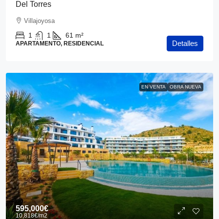
Del Torres
Villajoyosa
1
1
61
m²
Detalles
APARTAMENTO, RESIDENCIAL
EN VENTA
OBRA NUEVA
595,000€
10,818€
/m2