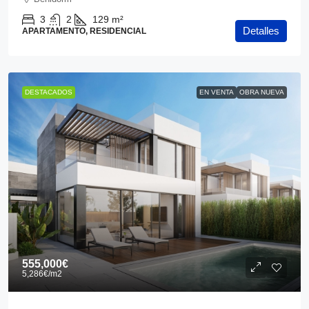
3
2
129
m²
Detalles
APARTAMENTO, RESIDENCIAL
DESTACADOS
EN VENTA
OBRA NUEVA
555,000€
5,286€
/m2