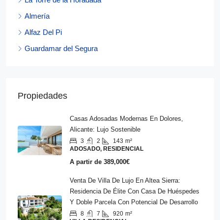
Almería
Alfaz Del Pi
Guardamar del Segura
Propiedades
Casas Adosadas Modernas En Dolores,
Alicante: Lujo Sostenible
3
2
143
m²
ADOSADO, RESIDENCIAL
A partir de
389,000€
Venta De Villa De Lujo En Altea Sierra:
Residencia De Élite Con Casa De Huéspedes
Y Doble Parcela Con Potencial De Desarrollo
8
7
920
m²