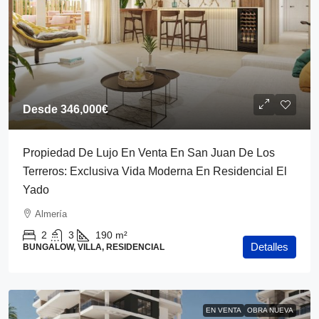
Desde
346,000€
Propiedad De Lujo En Venta En San Juan De Los
Terreros: Exclusiva Vida Moderna En Residencial El
Yado
Almería
2
3
190
m²
Detalles
BUNGALOW, VILLA, RESIDENCIAL
EN VENTA
OBRA NUEVA