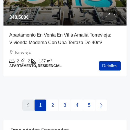
348,500€
Apartamento En Venta En Villa Amalia Torrevieja:
Vivienda Moderna Con Una Terraza De 40m²
Torrevieja
2
2
137
m²
Detalles
APARTAMENTO, RESIDENCIAL
1
2
3
4
5