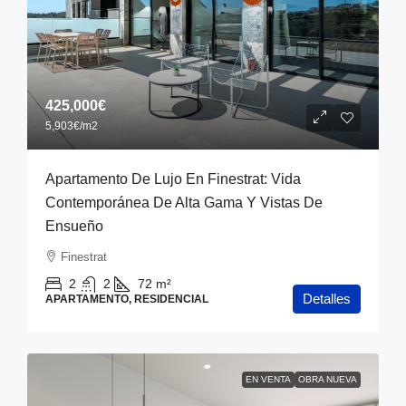
425,000€
5,903€
/m2
Apartamento De Lujo En Finestrat: Vida
Contemporánea De Alta Gama Y Vistas De
Ensueño
Finestrat
2
2
72
m²
Detalles
APARTAMENTO, RESIDENCIAL
EN VENTA
OBRA NUEVA