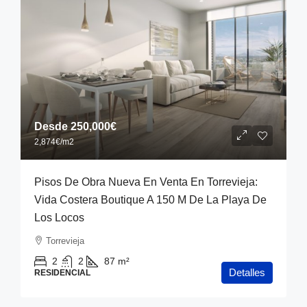
Desde
250,000€
2,874€
/m2
Pisos De Obra Nueva En Venta En Torrevieja:
Vida Costera Boutique A 150 M De La Playa De
Los Locos
Torrevieja
2
2
87
m²
Detalles
RESIDENCIAL