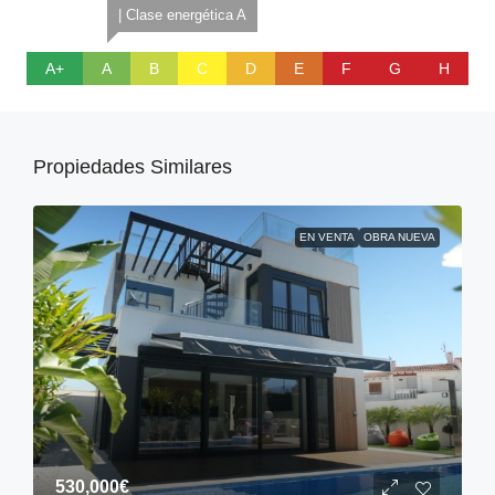
| Clase energética A
A+
A
B
C
D
E
F
G
H
Propiedades Similares
EN VENTA
OBRA NUEVA
530,000€