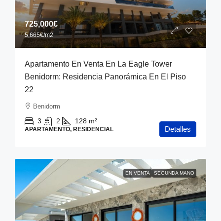
725,000€
5,665€
/m2
Apartamento En Venta En La Eagle Tower
Benidorm: Residencia Panorámica En El Piso
22
Benidorm
3
2
128
m²
Detalles
APARTAMENTO, RESIDENCIAL
EN VENTA
SEGUNDA MANO