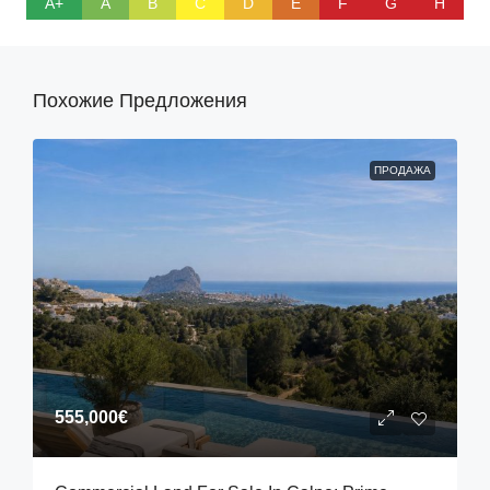
A+
A
B
C
D
E
F
G
H
Похожие Предложения
ПРОДАЖА
555,000€