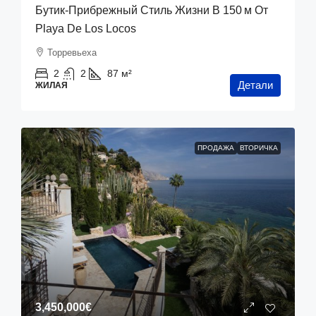
Бутик‑прибрежный Стиль Жизни В 150 М От
Playa De Los Locos
Торревьеха
2
2
87
м²
Детали
ЖИЛАЯ
ПРОДАЖА
ВТОРИЧКА
3,450,000€