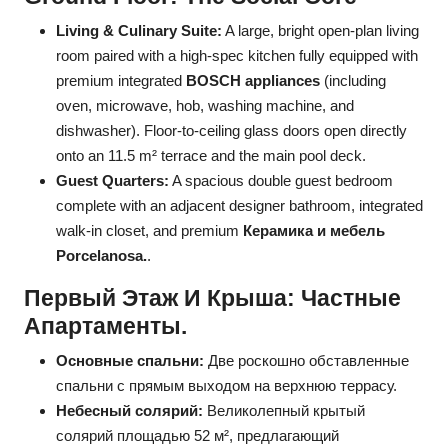
Living & Culinary Suite:
A large, bright open-plan living
room paired with a high-spec kitchen fully equipped with
premium integrated
BOSCH appliances
(including
oven, microwave, hob, washing machine, and
dishwasher). Floor-to-ceiling glass doors open directly
onto an 11.5 m² terrace and the main pool deck.
Guest Quarters:
A spacious double guest bedroom
complete with an adjacent designer bathroom, integrated
walk-in closet, and premium
Керамика и мебель
Porcelanosa.
.
Первый Этаж И Крыша: Частные
Апартаменты.
Основные спальни:
Две роскошно обставленные
спальни с прямым выходом на верхнюю террасу.
Небесный солярий:
Великолепный крытый
солярий площадью 52 м², предлагающий