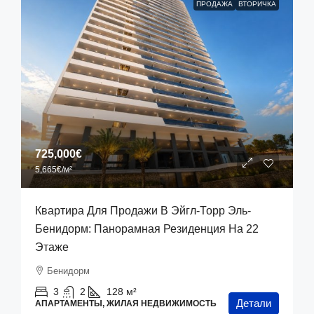
ПРОДАЖА
ВТОРИЧКА
725,000€
5,665€
/м²
Квартира Для Продажи В Эйгл-Торр Эль-
Бенидорм: Панорамная Резиденция На 22
Этаже
Бенидорм
3
2
128
м²
Детали
АПАРТАМЕНТЫ, ЖИЛАЯ НЕДВИЖИМОСТЬ