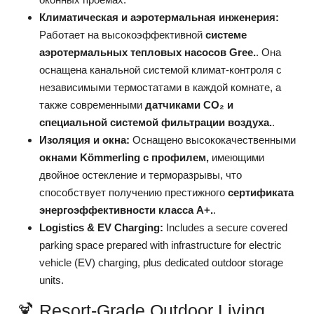
Климатическая и аэротермальная инженерия:
Работает на высокоэффективной
системе
аэротермальных тепловых насосов Gree.
. Она
оснащена канальной системой климат-контроля с
независимыми термостатами в каждой комнате, а
также современными
датчиками CO₂ и
специальной системой фильтрации воздуха.
.
Изоляция и окна:
Оснащено высококачественными
окнами Kömmerling с профилем,
имеющими
двойное остекление и терморазрывы, что
способствует получению престижного
сертификата
энергоэффективности класса A+.
.
Logistics & EV Charging:
Includes a secure covered
parking space prepared with infrastructure for electric
vehicle (EV) charging, plus dedicated outdoor storage
units.
🍹 Resort-Grade Outdoor Living