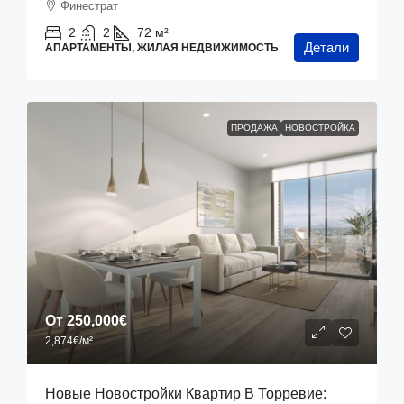
Финестрат
2
2
72
м²
Детали
АПАРТАМЕНТЫ, ЖИЛАЯ НЕДВИЖИМОСТЬ
ПРОДАЖА
НОВОСТРОЙКА
От
250,000€
2,874€
/м²
Новые Новостройки Квартир В Торревие: