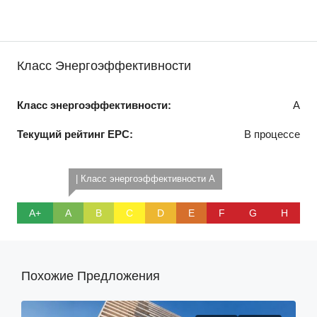
Класс Энергоэффективности
Класс энергоэффективности:
A
Текущий рейтинг EPC:
В процессе
| Класс энергоэффективности A
A+
A
B
C
D
E
F
G
H
Похожие Предложения